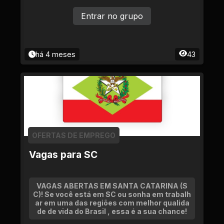
dquirir. 👤 ADM’s: ADM PRINCIPAL – Respon
sável pelas contas Nosso objetivo é garanti
Entrar no grupo
r segurança, qualidade e o melhor preço do
mercado! ⚠ Atenção: Antes de chamar, veri
fique se sua dúvida já foi respondida para a
gilizar o atendimento. 📌 Informações Impor
há 4 meses
43
tantes: ADM NÃO CHAMA NO PV – Se algué
m chamar oferecendo conta, comunique u
m ADM para que seja removido. Valor mínim
o: R$130 As contas disponíveis são anuncia
das diretamente no grupo. 🙏 Agradecemos
pela confiança e pela compreensão.
OFERTAS DE EMPREGO
Vagas para SC
VAGAS ABERTAS EM SANTA CATARINA (S
C)! Se você está em SC ou sonha em trabalh
ar em uma das regiões com melhor qualida
de de vida do Brasil , essa é a sua chance!