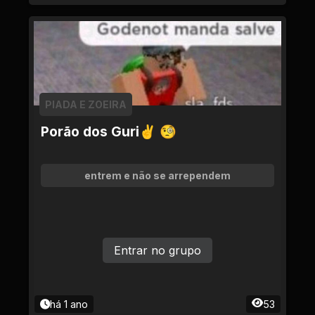
PIADA E ZOEIRA
Porão dos Guri✌ 🧐
entrem e não se arrependem
Entrar no grupo
há 1 ano
53