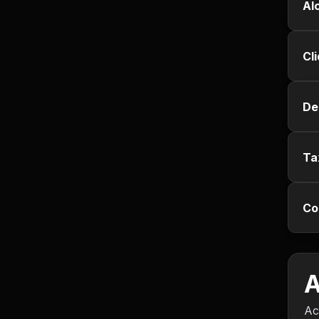
Al
Jurisprudência
Cl
Línguas Estrangeiras
Livros, Audiolivros e
De
Podcasts
Motivação e
Autodesenvolvimento
Ta
Música
Co
Negócios e Startups
Notícias e Mídia
A
Outro
Ac