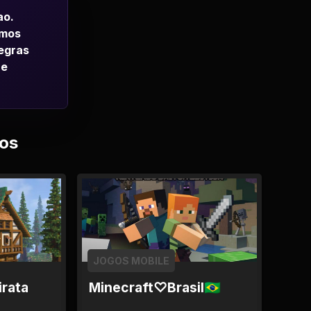
ao.
emos
regras
 e
os
JOGOS MOBILE
irata
Minecraft♡Brasil🇧🇷