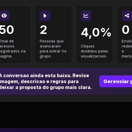
50
2
0
4,0%
Total de
Pessoas que
Envio
acessos
avancaram
Cliques
redes
registrados na
para entrar no
divididos pelas
e
pagina.
grupo.
visualizacoes.
mensa
A conversao ainda esta baixa. Revise
imagem, descricao e regras para
Gerenciar 
deixar a proposta do grupo mais clara.