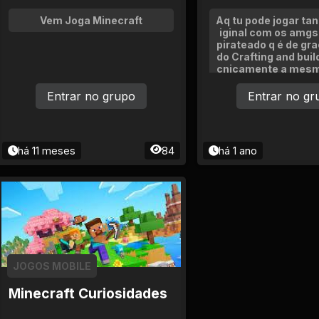
Vem Joga Minecraft
Aq tu pode jogar tan
iginal com os amgs
pirateado q é de g
do Crafting and build
cnicamente a mesm
Mine só muda o no
os jogar por call n
Entrar no grupo
Entrar no gr
há 11 meses
84
há 1 ano
JOGOS MOBILE
Minecraft Curiosidades