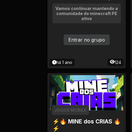
Vamos continuar mantendo a
comunidade do minecraft PE
ativo
Entrar no grupo
há 1 ano
124
JOGOS MOBILE
⚡🔥 MINE dos CRIAS 🔥
⚡