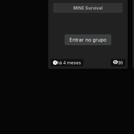
MINE Survival
Entrar no grupo
há 4 meses
36