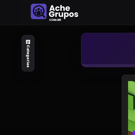
Categorias
Explore por
assunto
Categorias
Animais e Natureza
Arte e Design
Auto e Motocicleta
Beleza e Cuidado
Celebridades e Estilo
de Vida