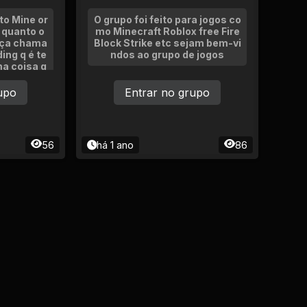
to Mine or
O grupo foi feito para jogos co
 quanto o
mo Minecraft Roblox free Fire
raça chama
Block Strike etc sejam bem-vi
ing q é te
ndos ao grupo de jogos
a coisa q
me. Podem
o Discord
upo
Entrar no grupo
56
há 1 ano
86