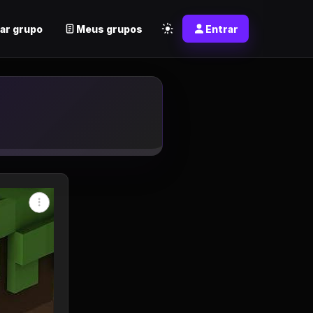
ar grupo
Meus grupos
Entrar
sapp