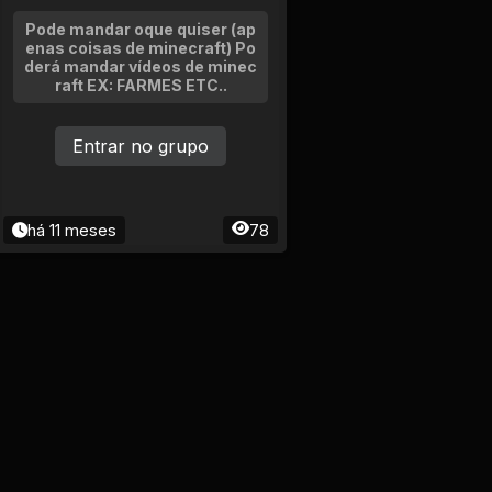
Pode mandar oque quiser (ap
enas coisas de minecraft) Po
derá mandar vídeos de minec
raft EX: FARMES ETC..
Entrar no grupo
há 11 meses
78