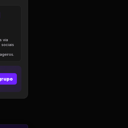
s via
 sociais
geiros.
grupo