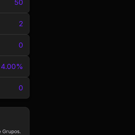
50
2
0
4.00%
0
e Grupos.