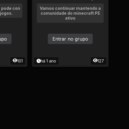
 pode con
Vamos continuar mantendo a
 jogos.
comunidade do minecraft PE
ativo
upo
Entrar no grupo
101
há 1 ano
127