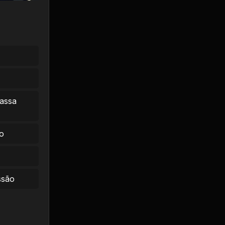
massa
o
ssão