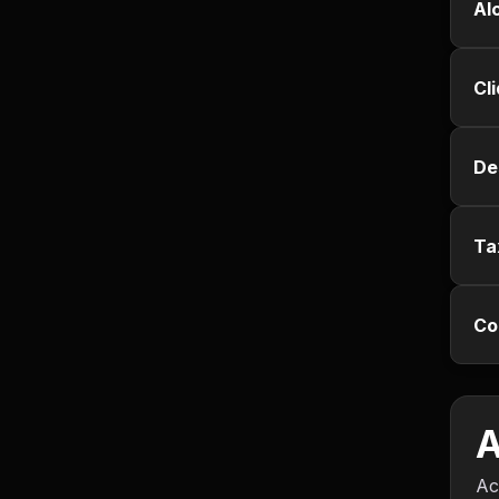
Al
Jurisprudência
Cl
Línguas Estrangeiras
Livros, Audiolivros e
De
Podcasts
Motivação e
Autodesenvolvimento
Ta
Música
Co
Negócios e Startups
Notícias e Mídia
A
Outro
Ac