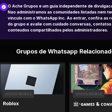
O Ache Grupos e um guia independente de divulgac
Nao administramos as comunidades listadas nem t
vinculo com o WhatsApp Inc. Ao entrar, confira as 
do grupo e avalie com cuidado conversas, contatos
conteudos compartilhados pelos administradores.
Grupos de Whatsapp Relacionad
JOGOS MOBILE
JOGOS MOBILE
Roblox
亗･ɢᴀᴍᴇꜱ & ᴄᴏɴ