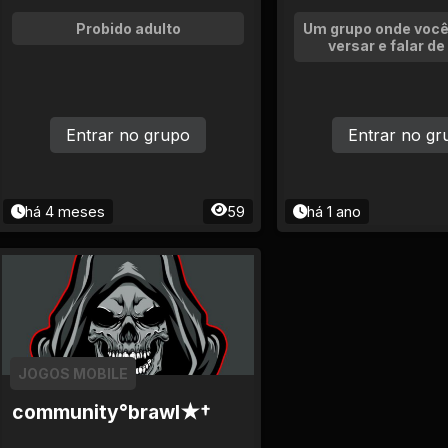
Probido adulto
Um grupo onde você
versar e falar de
Entrar no grupo
Entrar no gr
há 4 meses
59
há 1 ano
JOGOS MOBILE
community°brawl★†