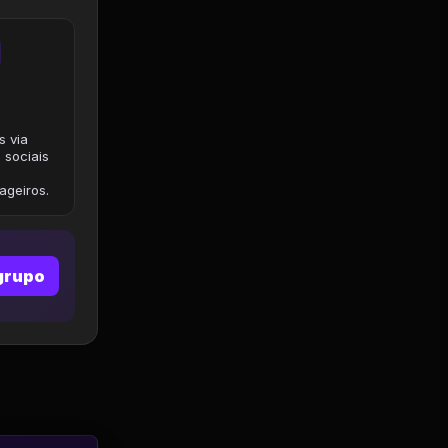
s via
 sociais
geiros.
grupo