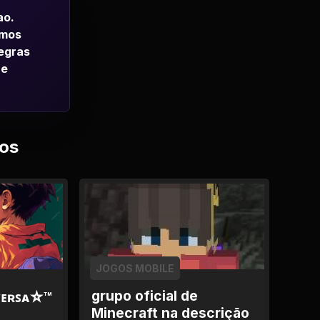
ao.
emos
regras
 e
os
JOGOS MOBILE
grupo oficial de
ᴠᴇʀꜱᴀ☆™
Minecraft na descrição