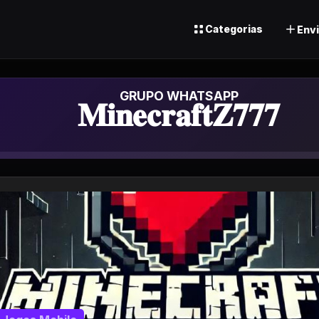
Categorias
Envi
Grupo de What
𝐌𝐢𝐧𝐞𝐜𝐫𝐚𝐟𝐭𝐙𝟕𝟕𝟕