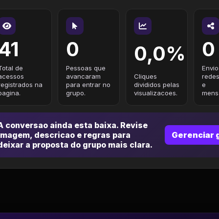
41
0
0
0,0%
Total de
Pessoas que
Envio
acessos
avancaram
Cliques
redes
registrados na
para entrar no
divididos pelas
e
pagina.
grupo.
visualizacoes.
mensa
A conversao ainda esta baixa. Revise
imagem, descricao e regras para
Gerenciar 
deixar a proposta do grupo mais clara.