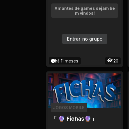
Amantes de games sejam be
m vindos!
Entrar no grupo
há 11 meses
120
JOGOS MOBILE
「 🔮 Fichas🔮」