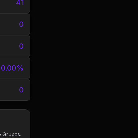
41
0
0
0.00%
0
e Grupos.