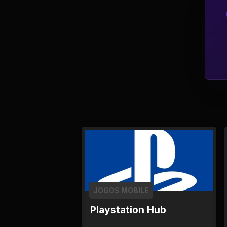
Tv
Viagem e Turismo
Adulto (+18)
JOGOS MOBILE
Playstation Hub