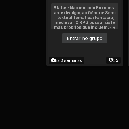
Status: Não iniciado Em const
ante divulgação Gênero: Semi
-textual Temática: Fantasia,
medieval. O RPG possui siste
mas próprios que incluem: - R
aças - Classes - Economia -
Cargos - Lojas - Reinos - Deu
Entrar no grupo
ses Atualizações constante
s.
há 3 semanas
55