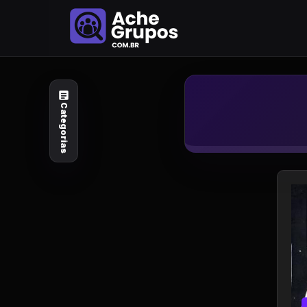
Categorias
Explore por
assunto
Categorias
Animais e Natureza
Arte e Design
Auto e Motocicleta
Beleza e Cuidado
Celebridades e Estilo
de Vida