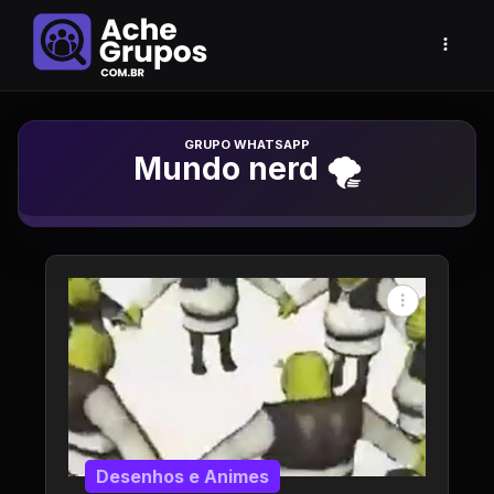
Grupo de Whatsapp
Mundo nerd 🌪️
Desenhos e Animes