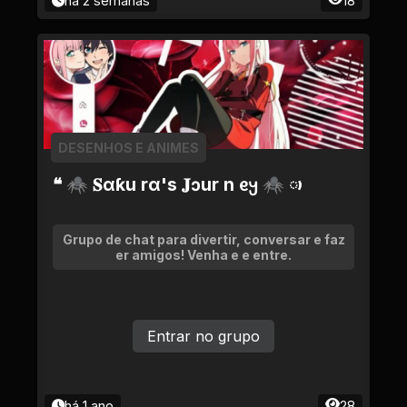
há 2 semanas
18
DESENHOS E ANIMES
❝ 🕷 𝐒αƙu rα's 𝐉ɔur n ᧉ𐔤 🕷 ᰥᰥ
Grupo de chat para divertir, conversar e faz
er amigos! Venha e e entre.
Entrar no grupo
há 1 ano
28