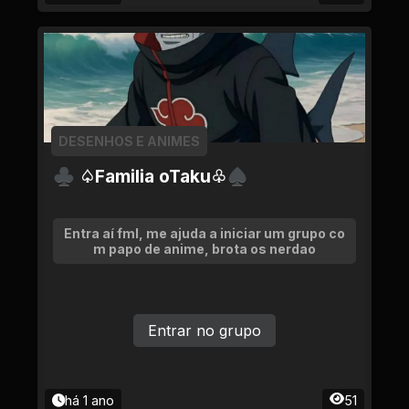
DESENHOS E ANIMES
♣ ♤Familia oTaku♧♠
Entra aí fml, me ajuda a iniciar um grupo co
m papo de anime, brota os nerdao
Entrar no grupo
há 1 ano
51