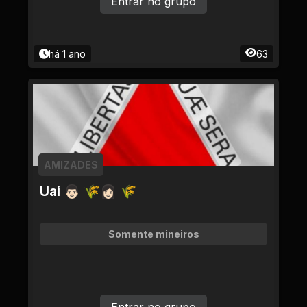
Entrar no grupo
há 1 ano
63
AMIZADES
Uai 👨🏻 🌾👩🏻 🌾
Somente mineiros