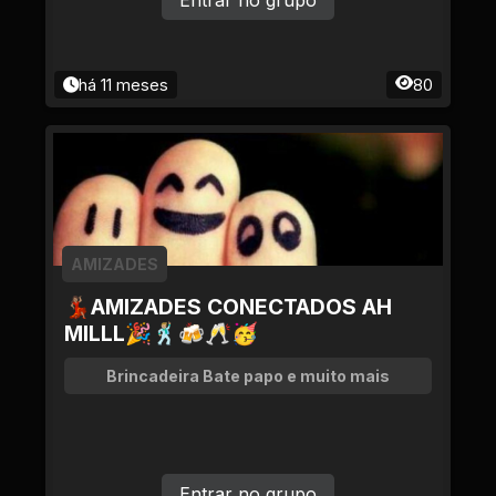
Entrar no grupo
há 11 meses
80
AMIZADES
💃🏽AMIZADES CONECTADOS AH
MILLL🎉🕺🏼🍻🥂🥳
Brincadeira Bate papo e muito mais
Entrar no grupo