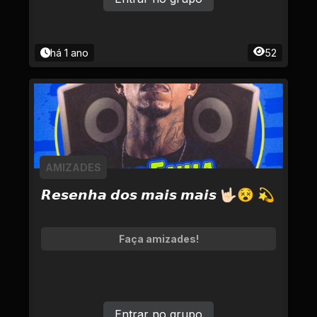
há 1 ano
52
AMIZADES
𝙍𝙚𝙨𝙚𝙣𝙝𝙖 𝙙𝙤𝙨 𝙢𝙖𝙞𝙨 𝙢𝙖𝙞𝙨 🤟🏻😵 💫
Faça amizades!
Entrar no grupo