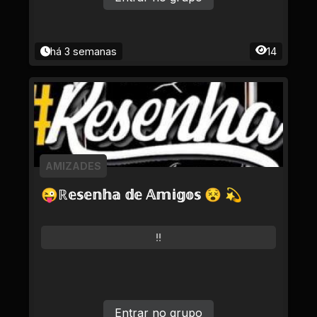
há 3 semanas
14
AMIZADES
😜ℝ𝕖𝕤𝕖𝕟𝕙𝕒 𝕕𝕖 𝔸𝕞𝕚𝕘𝕠𝕤 😵 💫
!!
Entrar no grupo