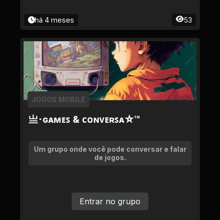
há 4 meses
53
JOGOS MOBILE
亗･ɢᴀᴍᴇꜱ & ᴄᴏɴᴠᴇʀꜱᴀ☆™
Um grupo onde você pode conversar e falar
de jogos.
Entrar no grupo