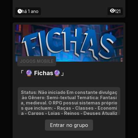
há 1 ano
121
JOGOS MOBILE
「 🔮 Fichas🔮」
Status: Não iniciado Em constante divulgaç
ão Gênero: Semi-textual Temática: Fantasi
a, medieval. O RPG possui sistemas próprio
s que incluem: - Raças - Classes - Economi
a - Cargos - Lojas - Reinos - Deuses Atualiz
ações constantes.
Entrar no grupo