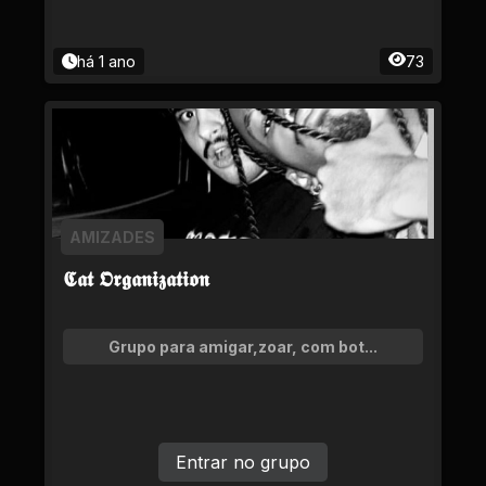
há 1 ano
73
AMIZADES
𝕮𝖆𝖙 𝕺𝖗𝖌𝖆𝖓𝖎𝖟𝖆𝖙𝖎𝖔𝖓
Grupo para amigar,zoar, com bot...
Entrar no grupo