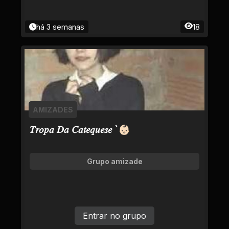
há 3 semanas
18
AMIZADES
𝑇𝑟𝑜𝑝𝑎 𝐷𝑎 𝐶𝑎𝑡𝑒𝑞𝑢𝑒𝑠𝑒 `👶🏻
Grupo amizade
Entrar no grupo