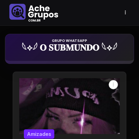
Grupo de Whatsapp
𓆩⟡𓆪 𝐎 𝐒𝐔𝐁𝐌𝐔𝐍𝐃𝐎 𓆩⟡𓆪
Amizades