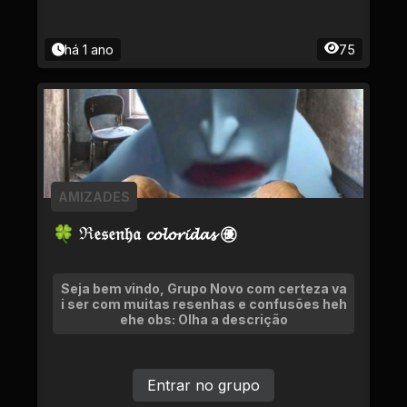
há 1 ano
75
AMIZADES
🍀 ℜ𝔢𝔰𝔢𝔫𝔥𝔞 𝓬𝓸𝓵𝓸𝓻𝓲𝓭𝓪𝓼 ㊝
Seja bem vindo, Grupo Novo com certeza va
i ser com muitas resenhas e confusões heh
ehe obs: Olha a descrição
Entrar no grupo