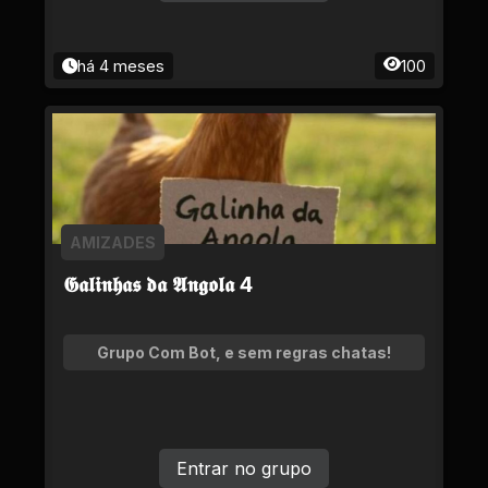
há 4 meses
100
AMIZADES
𝕲𝖆𝖑𝖎𝖓𝖍𝖆𝖘 𝖉𝖆 𝕬𝖓𝖌𝖔𝖑𝖆 4
Grupo Com Bot, e sem regras chatas!
Entrar no grupo