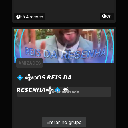
há 4 meses
79
AMIZADES
💠 𒈔ᨵ𝙊𝙎 𝙍𝙀𝙄𝙎 𝘿𝘼
𝙍𝙀𝙎𝙀𝙉𝙃𝘼𒈔💠 𒆜
Fazer amizade
Entrar no grupo