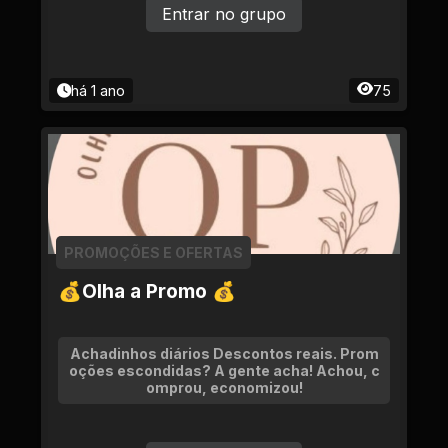
Entrar no grupo
há 1 ano
75
PROMOÇÕES E OFERTAS
💰Olha a Promo 💰
Achadinhos diários Descontos reais. Prom
oções escondidas? A gente acha! Achou, c
omprou, economizou!