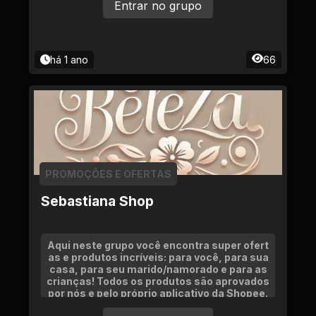
VIDAS
Entrar no grupo
há 1 ano
66
PROMOÇÕES E OFERTAS
Sebastiana Shop
Aqui neste grupo você encontra super ofert
as e produtos incríveis: para você, para sua
casa, para seu marido/namorado e para as
crianças! Todos os produtos são aprovados
por nós e pelo próprio aplicativo da Shopee.
Espero que gostem.