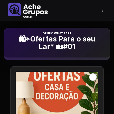
Grupo de Whatsapp
🛍️*Ofertas Para o seu
Lar* 🏡#01