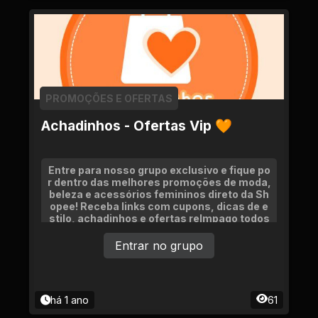
PROMOÇÕES E OFERTAS
Achadinhos - Ofertas Vip 🧡
Entre para nosso grupo exclusivo e fique po
r dentro das melhores promoções de moda,
beleza e acessórios femininos direto da Sh
opee! Receba links com cupons, dicas de e
stilo, achadinhos e ofertas relmpago todos
os dias.
Entrar no grupo
há 1 ano
61