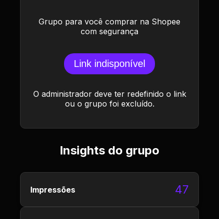
Grupo para você comprar na Shopee
com segurança
Link indisponível
O administrador deve ter redefinido o link
ou o grupo foi excluído.
Insights do grupo
47
Impressões