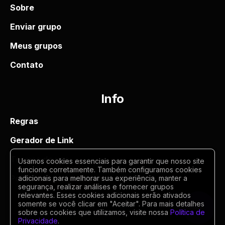
Sobre
Enviar grupo
Meus grupos
Contato
Info
Regras
Gerador de Link
Termos de uso
Usamos cookies essenciais para garantir que nosso site
funcione corretamente. Também configuramos cookies
Politica de privacidade
adicionais para melhorar sua experiência, manter a
segurança, realizar análises e fornecer grupos
relevantes. Esses cookies adicionais serão ativados
somente se você clicar em "Aceitar". Para mais detalhes
sobre os cookies que utilizamos, visite nossa
Política de
Privacidade
.