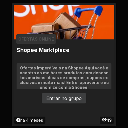
OFERTAS ONLINE
Shopee Marktplace
Ofertas Imperdíveis na Shopee Aqui você e
ncontra os melhores produtos com descon
tos incríveis, dicas de compras, cupons ex
clusivos e muito mais! Entre, aproveite e ec
onomize com a Shopee!
Entrar no grupo
há 4 meses
49