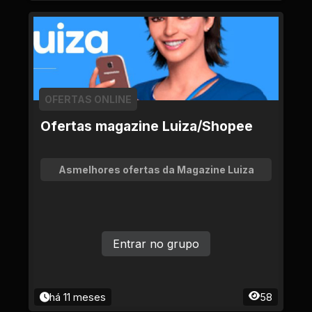
OFERTAS ONLINE
Ofertas magazine Luiza/Shopee
Asmelhores ofertas da Magazine Luiza
Entrar no grupo
há 11 meses
58