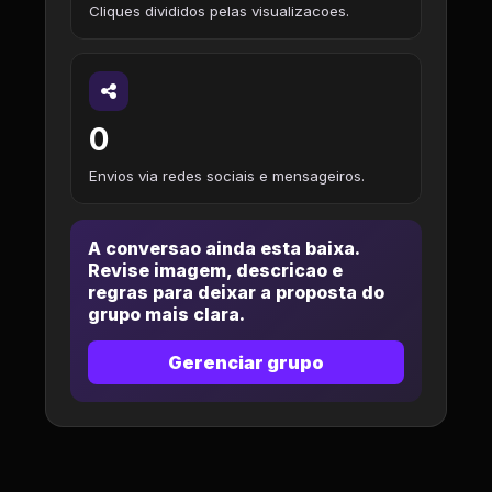
Cliques divididos pelas visualizacoes.
0
Envios via redes sociais e mensageiros.
A conversao ainda esta baixa.
Revise imagem, descricao e
regras para deixar a proposta do
grupo mais clara.
Gerenciar grupo