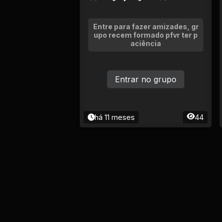
Entre para fazer amizades, gr
upo recem formado pfvr ter p
aciência
Entrar no grupo
há 11 meses
44