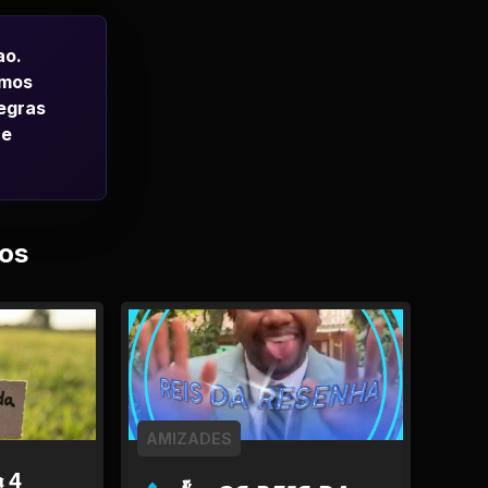
ao.
emos
regras
 e
os
AMIZADES
𝖆 4