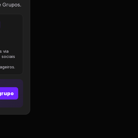
e Grupos.
s via
 sociais
geiros.
grupo