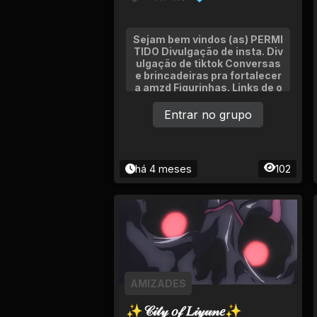
Tv
Viagem e Turismo
Sejam bem vindos (as) PERMI
TIDO Divulgação de insta. Div
ulgação de tiktok Conversas
Adulto (+18)
e brincadeiras pra fortalecer
a amzd Figurinhas. Links de o
utros grupos. (só com permis
são do adm)
Entrar no grupo
há 4 meses
102
AMIZADES
✨𝒞𝒾𝓉𝓎 𝑜𝒻 𝐿𝒾𝓎𝓊𝓃𝑒✨