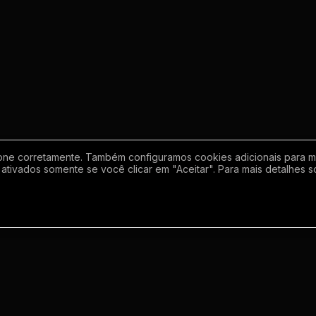
one corretamente. Também configuramos cookies adicionais para mel
ativados somente se você clicar em "Aceitar". Para mais detalhes s
Empresa
Inf