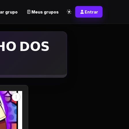
ar grupo
Meus grupos
Entrar
𝗢 𝗗𝗢𝗦