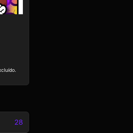
xcluído.
28