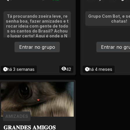
Tá procurando zoeira leve, re
Grupo Com Bot, e s
senha boa, fazer amizades e t
chatas!
rocar ideia com gente de todo
s os cantos do Brasil? Achou
o lugar certo! Aqui é onde o N
ordeste se encontra com o Su
l, o Sudeste zoa com o Norte!
Entrar no grupo
Entrar no gr
há 3 semanas
42
há 4 meses
AMIZADES
𝐆𝐑𝐀𝐍𝐃𝐄𝐒 𝐀𝐌𝐈𝐆𝐎𝐒