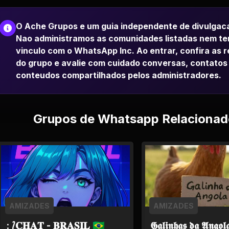
O Ache Grupos e um guia independente de divulgac
Nao administramos as comunidades listadas nem t
vinculo com o WhatsApp Inc. Ao entrar, confira as 
do grupo e avalie com cuidado conversas, contatos
conteudos compartilhados pelos administradores.
Grupos de Whatsapp Relacionad
AMIZADES
AMIZADES
: ⟅𝐂𝐇𝐀𝐓 - 𝐁𝐑𝐀𝐒𝐈𝐋 🇧🇷
𝕲𝖆𝖑𝖎𝖓𝖍𝖆𝖘 𝖉𝖆 𝕬𝖓𝖌𝖔