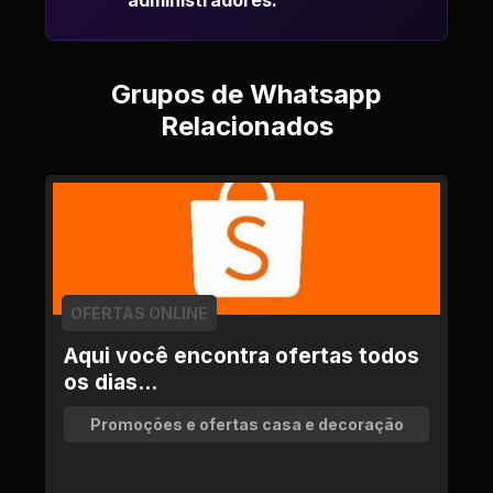
administradores.
Grupos de Whatsapp
Relacionados
OFERTAS ONLINE
Aqui você encontra ofertas todos
os dias...
Promoções e ofertas casa e decoração