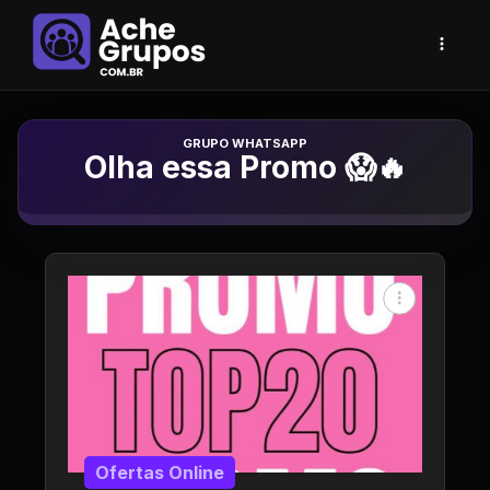
Grupo de Whatsapp
Olha essa Promo 😱🔥
Ofertas Online