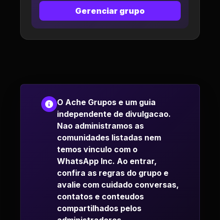
Gerenciar grupo
O Ache Grupos e um guia
independente de divulgacao.
Nao administramos as
comunidades listadas nem
temos vinculo com o
WhatsApp Inc. Ao entrar,
confira as regras do grupo e
avalie com cuidado conversas,
contatos e conteudos
compartilhados pelos