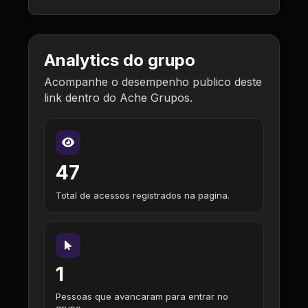
Analytics do grupo
Acompanhe o desempenho publico deste
link dentro do Ache Grupos.
47
Total de acessos registrados na pagina.
1
Pessoas que avancaram para entrar no