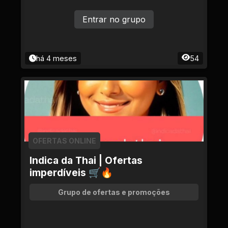
Entrar no grupo
há 4 meses
54
OFERTAS ONLINE
Indica da Thai | Ofertas
imperdíveis 🛒🔥
Grupo de ofertas e promoções