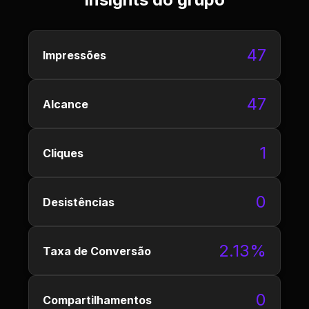
47
Impressões
47
Alcance
1
Cliques
0
Desistências
2.13%
Taxa de Conversão
0
Compartilhamentos