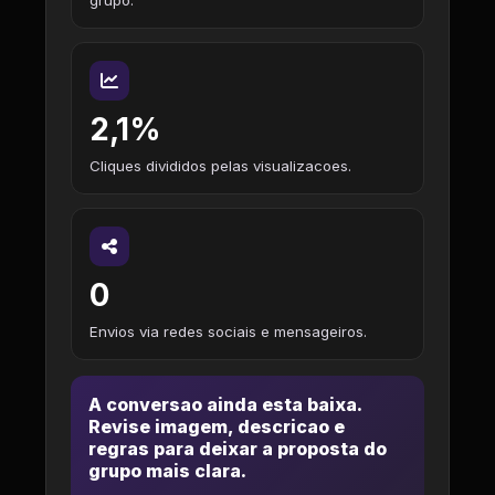
grupo.
2,1%
Cliques divididos pelas visualizacoes.
0
Envios via redes sociais e mensageiros.
A conversao ainda esta baixa.
Revise imagem, descricao e
regras para deixar a proposta do
grupo mais clara.