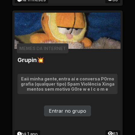
MEMES DA INTERNET
Grupin💥
Eaii minha gente,entra aí e conversa P0rno
grafia (qualquer tipo) Spam Violência Xinga
mentos sem motivo G0re w e l c o m e
Entrar no grupo
há 1 ano
63