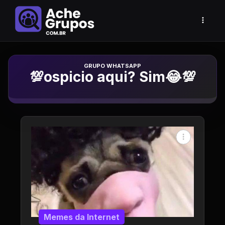
Grupo de Whatsapp
💯ospicio aqui? Sim😂💯
Memes da Internet