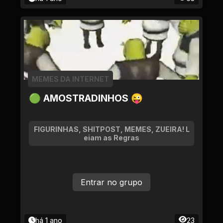
MEMES DA INTERNET
🟢 AMOSTRADINHOS 😜
FIGURINHAS, SHITPOST, MEMES, ZUEIRA! L
eiam as Regras
Entrar no grupo
há 1 ano
23