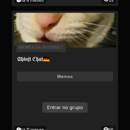
há 4 meses
53
MEMES DA INTERNET
𝔖𝔥𝔦𝔫𝔧𝔦 ℭ𝔥𝔞𝔱🇩🇪
Memes
Entrar no grupo
há 11 meses
66