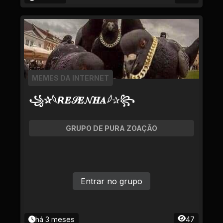
MEMES DA INTERNET
꧁✰𓆩𝙍𝑬𝒮𝑬𝓝𝑯𝑨𓆪✰꧂
GRUPO DE PURA ZOAÇÃO
Entrar no grupo
há 3 meses
47