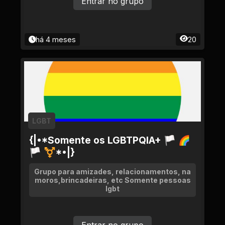
Entrar no grupo
há 4 meses
20
LGBT
{|•*Somente os LGBTPQIA+ 🏳 🌈
🏳 ⚧*•|}
Grupo para amizades, relacionamentos, na
moros,brincadeiras, etc Somente pessoas
lgbt