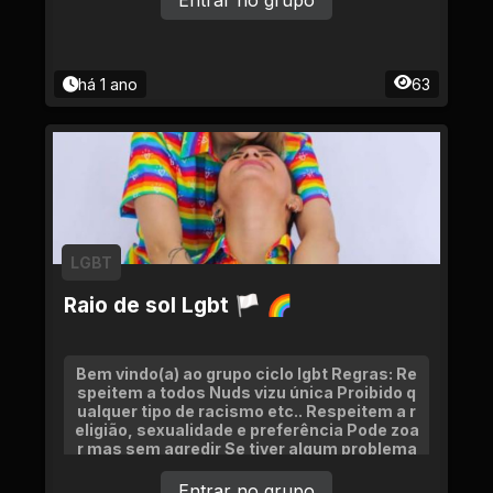
Entrar no grupo
há 1 ano
63
LGBT
Raio de sol Lgbt 🏳 🌈
Bem vindo(a) ao grupo ciclo lgbt Regras: Re
speitem a todos Nuds vizu única Proibido q
ualquer tipo de racismo etc.. Respeitem a r
eligião, sexualidade e preferência Pode zoa
r mas sem agredir Se tiver algum problema
fale com os adms
Entrar no grupo