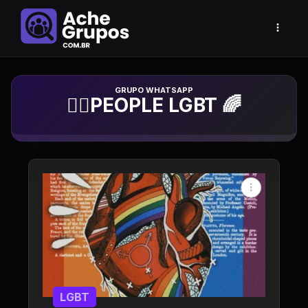
Grupo de Whatsapp
🏳️‍🌈PEOPLE LGBT 🌈
LGBT