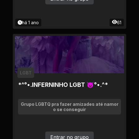
há 1 ano
61
LGBT
*^°•.INFERNINHO LGBT 😈°•.^*
Grupo LGBTQ pra fazer amizades até namor
o se conseguir
Entrar no grupo