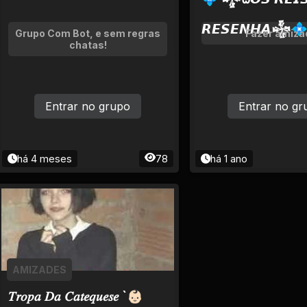
𝙍𝙀𝙎𝙀𝙉𝙃𝘼𒈔
Grupo Com Bot, e sem regras
Fazer amiza
chatas!
Entrar no grupo
Entrar no gr
há 4 meses
78
há 1 ano
AMIZADES
𝑇𝑟𝑜𝑝𝑎 𝐷𝑎 𝐶𝑎𝑡𝑒𝑞𝑢𝑒𝑠𝑒 `👶🏻