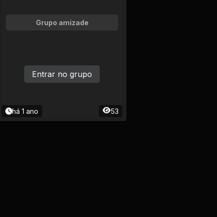
Grupo amizade
Entrar no grupo
há 1 ano
53