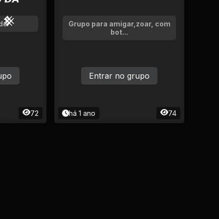
 𒆜
de
Grupo para amigar,zoar, com
bot...
upo
Entrar no grupo
72
há 1 ano
74