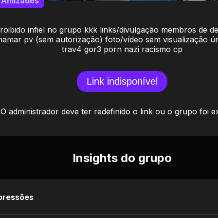
Amizades
roibido infiel no grupo kkk links/divulgação membros de d
hamar pv (sem autorização) foto/vídeo sem visualização ún
trav4 gor3 porn nazi racismo cp
Link indisponível
O administrador deve ter redefinido o link ou o grupo foi e
Insights do grupo
pressões