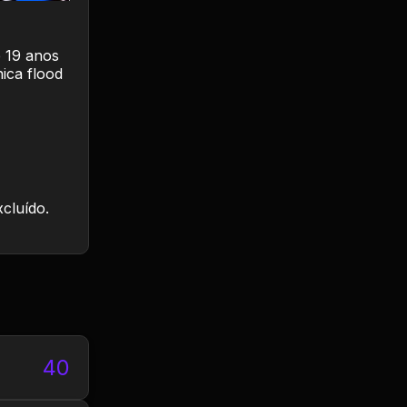
e 19 anos
ica flood
xcluído.
40