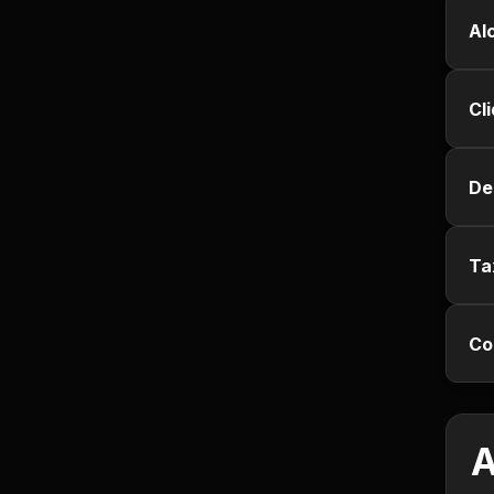
Empregos e Vagas
Al
Entretenimento
Cl
Esporte
Fitness
De
Hobbies e Lazer
Ta
Humor e Memes
Co
Imobiliária
Investimentos
A
Jogos de Vídeo