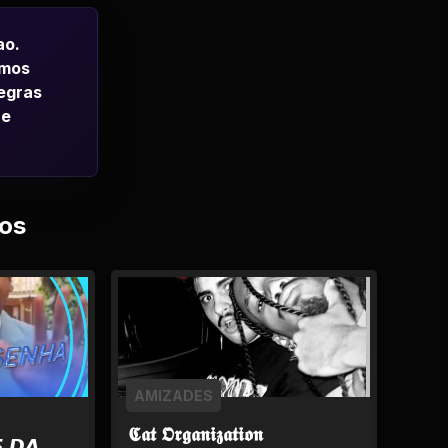
ao.
emos
regras
 e
os
AMIZADES
𝕮𝖆𝖙 𝕺𝖗𝖌𝖆𝖓𝖎𝖟𝖆𝖙𝖎𝖔𝖓
 𝘿𝘼