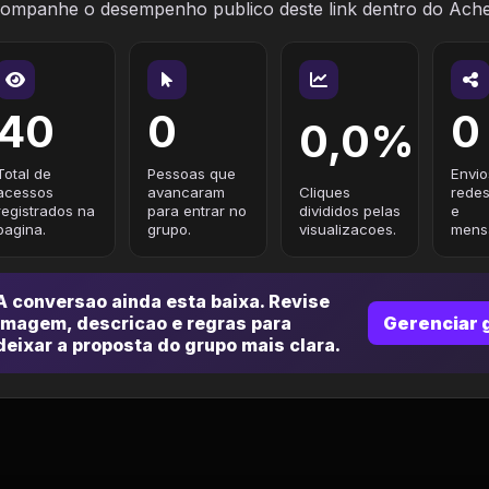
ompanhe o desempenho publico deste link dentro do Ach
40
0
0
0,0%
Total de
Pessoas que
Envio
acessos
avancaram
Cliques
redes
registrados na
para entrar no
divididos pelas
e
pagina.
grupo.
visualizacoes.
mensa
A conversao ainda esta baixa. Revise
imagem, descricao e regras para
Gerenciar 
deixar a proposta do grupo mais clara.