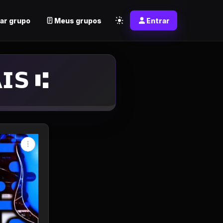
ar grupo
Meus grupos
Entrar
𝗜𝗦 ⑆