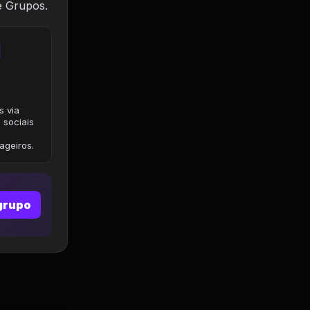
e Grupos.
s via
 sociais
geiros.
grupo