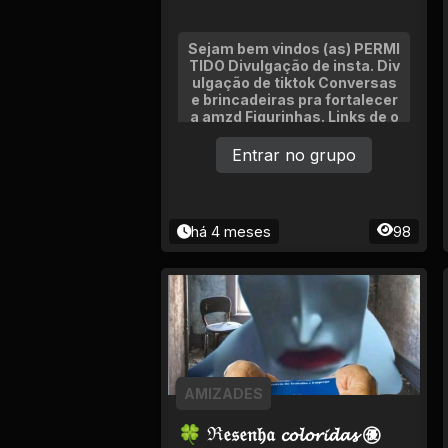
Tv
Sejam bem vindos (as) PERMI
Viagem e Turismo
TIDO Divulgação de insta. Div
ulgação de tiktok Conversas
e brincadeiras pra fortalecer
Adulto (+18)
a amzd Figurinhas. Links de o
utros grupos. (só com permis
são do adm)
Entrar no grupo
há 4 meses
98
AMIZADES
🍀 ℜ𝔢𝔰𝔢𝔫𝔥𝔞 𝓬𝓸𝓵𝓸𝓻𝓲𝓭𝓪𝓼 ㊝