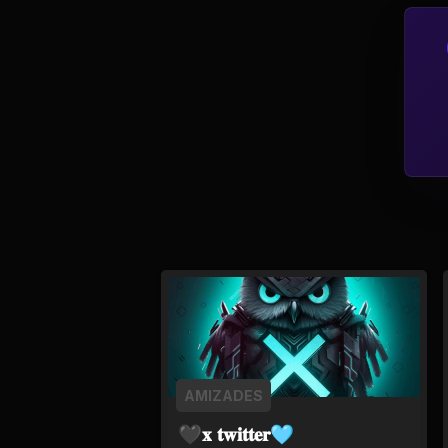
Política
Profissões
Relacionamentos e
Amizades
Religião e
Espiritualidade
Saúde e Medicina
Social
Tecnologias da
AMIZADES
Internet
🖤𝐱 𝐭𝐰𝐢𝐭𝐭𝐞𝐫🩵