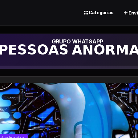
Categorias
Envi
rupo de Whatsapp
𝗣𝗘𝗦𝗦𝗢𝗔𝗦 𝗔𝗡𝗢𝗥𝗠𝗔