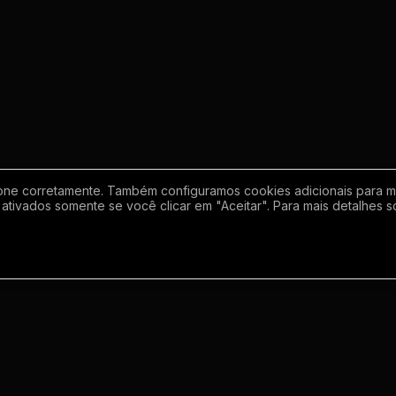
one corretamente. Também configuramos cookies adicionais para mel
ativados somente se você clicar em "Aceitar". Para mais detalhes s
Empresa
Inf