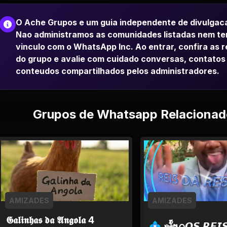
O Ache Grupos e um guia independente de divulgac
Nao administramos as comunidades listadas nem t
vinculo com o WhatsApp Inc. Ao entrar, confira as 
do grupo e avalie com cuidado conversas, contatos
conteudos compartilhados pelos administradores.
Grupos de Whatsapp Relacionad
AMIZADES
AMIZADES
𝕲𝖆𝖑𝖎𝖓𝖍𝖆𝖘 𝖉𝖆 𝕬𝖓𝖌𝖔𝖑𝖆 4
💠 𒈔ᨵ𝙊𝙎 𝙍𝙀𝙄𝙎