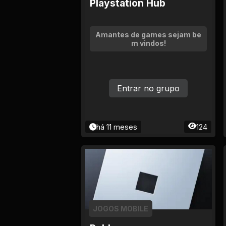
Tv
Playstation Hub
Viagem e Turismo
Amantes de games sejam be
m vindos!
Adulto (+18)
Entrar no grupo
há 11 meses
124
JOGOS MOBILE