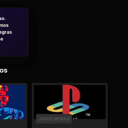
ao.
emos
regras
 e
os
JOGOS MOBILE