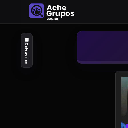
Categorias
Explore por
assunto
Categorias
Animais e Natureza
Arte e Design
Auto e Motocicleta
Beleza e Cuidado
Celebridades e Estilo
de Vida