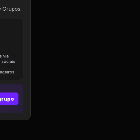
e Grupos.
s via
 sociais
geiros.
grupo