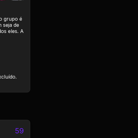
 o grupo é
 seja de
os eles. A
xcluído.
59