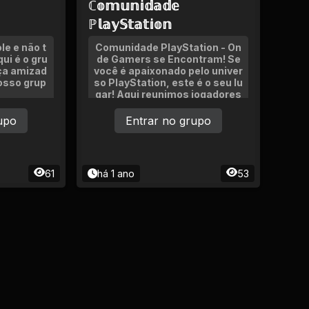
ℂ𝕠𝕞𝕦𝕟𝕚𝕕𝕒𝕕𝕖
ℙ𝕝𝕒𝕪𝕊𝕥𝕒𝕥𝕚𝕠𝕟
e e não t
Comunidade PlayStation - On
ui é o gru
de Gamers se Encontram! Se
aça amizad
você é apaixonado pelo univer
osso grup
so PlayStation, este é o seu lu
gar! Aqui reunimos jogadores
de todas as gerações do PS1
ao PS5 para compartilhar exp
upo
Entrar no grupo
eriências, trocar dicas, debat
er lançamentos
61
há 1 ano
53