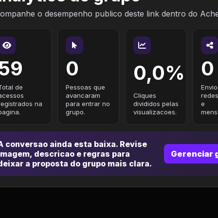
ompanhe o desempenho publico deste link dentro do Ach
59
0
0
0,0%
Total de
Pessoas que
Envio
acessos
avancaram
Cliques
redes
registrados na
para entrar no
divididos pelas
e
pagina.
grupo.
visualizacoes.
mensa
A conversao ainda esta baixa. Revise
imagem, descricao e regras para
Gerenciar 
deixar a proposta do grupo mais clara.