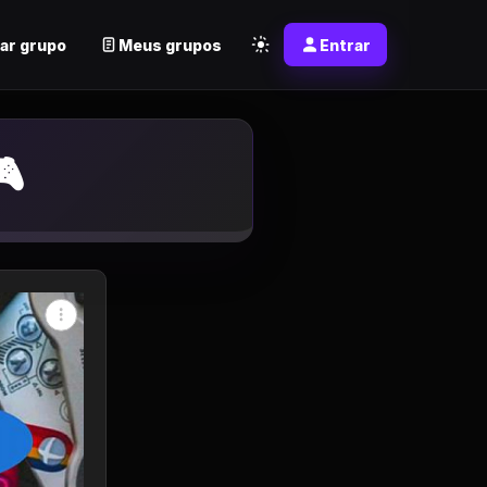
ar grupo
Meus grupos
Entrar
p
🎮