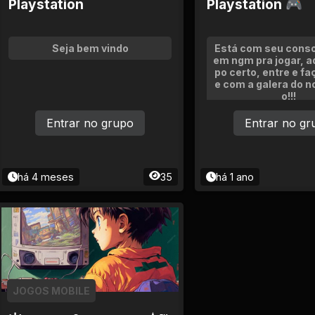
Playstation
Playstation 🎮
Seja bem vindo
Está com seu consol
em ngm pra jogar, aq
po certo, entre e f
e com a galera do n
o!!!
Entrar no grupo
Entrar no gr
há 4 meses
35
há 1 ano
JOGOS MOBILE