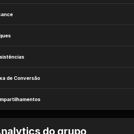
cance
iques
sistências
xa de Conversão
mpartilhamentos
nalytics do grupo