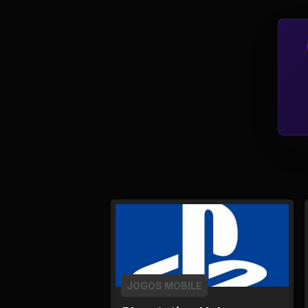
Política
Profissões
Relacionamentos e
Amizades
Religião e
Espiritualidade
Saúde e Medicina
Social
Tecnologias da
Internet
JOGOS MOBILE