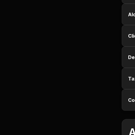
Empregos e Vagas
Al
Entretenimento
Esporte
Cl
Fitness
De
Hobbies e Lazer
Ta
Humor e Memes
Imobiliária
Co
Investimentos
Jogos de Vídeo
A