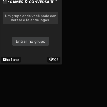
亗･ɢᴀᴍᴇꜱ & ᴄᴏɴᴠᴇʀꜱᴀ☆™
Um grupo onde você pode con
versar e falar de jogos.
Entrar no grupo
há 1 ano
105