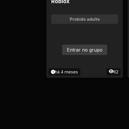
Roblox
Probido adulto
Entrar no grupo
há 4 meses
62