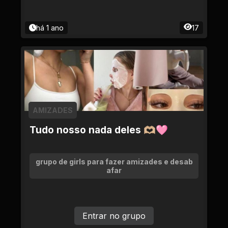
há 1 ano
17
AMIZADES
Tudo nosso nada deles 🫶🏼🩷
grupo de girls para fazer amizades e desab
afar
Entrar no grupo