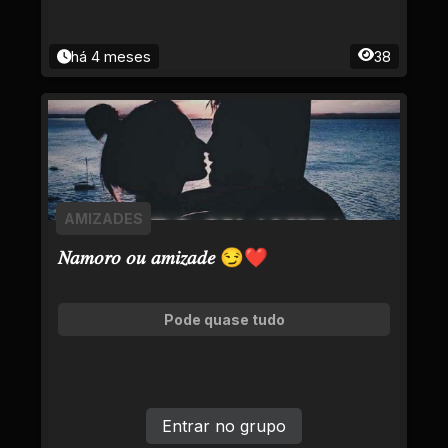
há 4 meses
38
AMIZADES
𝑁𝑎𝑚𝑜𝑟𝑜 𝑜𝑢 𝑎𝑚𝑖𝑧𝑎𝑑𝑒 😏❤
Pode quase tudo
Entrar no grupo