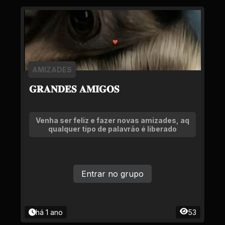
AMIZADES
𝐆𝐑𝐀𝐍𝐃𝐄𝐒 𝐀𝐌𝐈𝐆𝐎𝐒
Venha ser feliz e fazer novas amizades, aq
qualquer tipo de palavrão é liberado
Entrar no grupo
há 1 ano
53