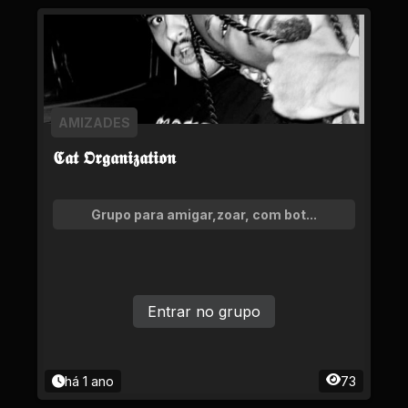
AMIZADES
𝕮𝖆𝖙 𝕺𝖗𝖌𝖆𝖓𝖎𝖟𝖆𝖙𝖎𝖔𝖓
Grupo para amigar,zoar, com bot...
Entrar no grupo
há 1 ano
73