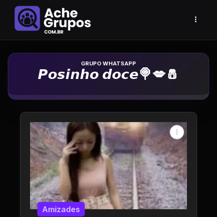
Grupo de Whatsapp
𝙋𝙤𝙨𝙞𝙣𝙝𝙤 𝙙𝙤𝙘𝙚🍭💋🧂
Amizades