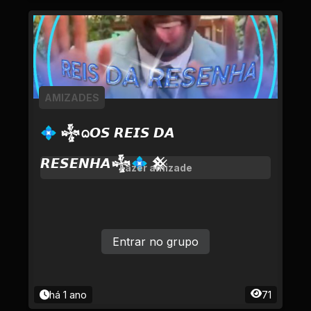
AMIZADES
💠 𒈔ᨵ𝙊𝙎 𝙍𝙀𝙄𝙎 𝘿𝘼
𝙍𝙀𝙎𝙀𝙉𝙃𝘼𒈔💠 𒆜
Fazer amizade
Entrar no grupo
há 1 ano
71