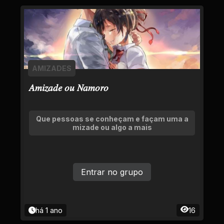
AMIZADES
𝐴𝑚𝑖𝑧𝑎𝑑𝑒 𝑜𝑢 𝑁𝑎𝑚𝑜𝑟𝑜
Que pessoas se conheçam e façam uma a
mizade ou algo a mais
Entrar no grupo
há 1 ano
16