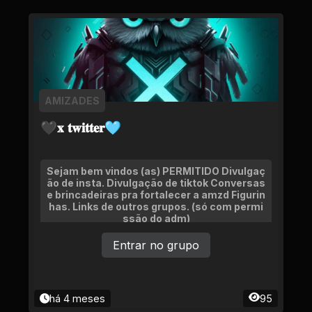
AMIZADES
🖤𝐱 𝐭𝐰𝐢𝐭𝐭𝐞𝐫🩵
Sejam bem vindos (as) PERMITIDO Divulgaç
ão de insta. Divulgação de tiktok Conversas
e brincadeiras pra fortalecer a amzd Figurin
has. Links de outros grupos. (só com permi
ssão do adm)
Entrar no grupo
há 4 meses
95