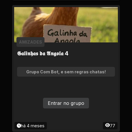
AMIZADES
𝕲𝖆𝖑𝖎𝖓𝖍𝖆𝖘 𝖉𝖆 𝕬𝖓𝖌𝖔𝖑𝖆 4
Grupo Com Bot, e sem regras chatas!
Entrar no grupo
há 4 meses
77