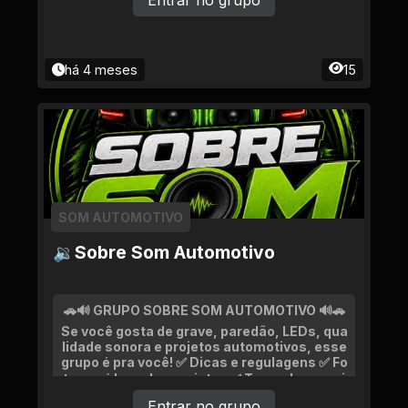
Entrar no grupo
há 4 meses
15
SOM AUTOMOTIVO
🔉Sobre Som Automotivo
🚗🔊 GRUPO SOBRE SOM AUTOMOTIVO 🔊🚗
Se você gosta de grave, paredão, LEDs, qua
lidade sonora e projetos automotivos, esse
grupo é pra você! ✅ Dicas e regulagens ✅ Fo
tos e vídeos dos projetos ✅ Troca de experi
ências ✅ Equipamentos e novidades
Entrar no grupo