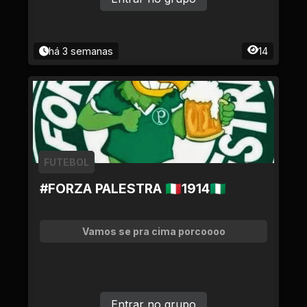
há 3 semanas
14
FUTEBOL
#FORZA PALESTRA 🇮🇹1914🇳🇬
Vamos se pra cima porcoooo
Entrar no grupo