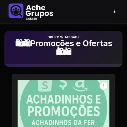
Grupo de Whatsapp
🛍️🛍️Promoções e Ofertas
🛍️🛍️