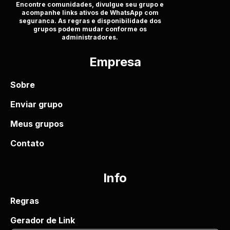
Encontre comunidades, divulgue seu grupo e
acompanhe links ativos de WhatsApp com
seguranca. As regras e disponibilidade dos
grupos podem mudar conforme os
administradores.
Empresa
Sobre
Enviar grupo
Meus grupos
Contato
Info
Regras
Gerador de Link