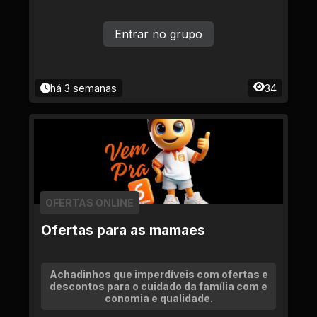
Entrar no grupo
há 3 semanas
34
OFERTAS ONLINE
Ofertas para as mamaes
Achadinhos que imperdíveis com ofertas e
descontos para o cuidado da família com e
conomia e qualidade.