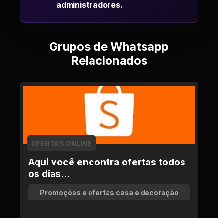
administradores.
Grupos de Whatsapp
Relacionados
OFERTAS ONLINE
Aqui você encontra ofertas todos
os dias...
Promoções e ofertas casa e decoração