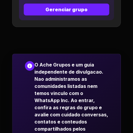
Gerenciar grupo
O Ache Grupos e um guia
independente de divulgacao.
Nao administramos as
comunidades listadas nem
temos vinculo com o
WhatsApp Inc. Ao entrar,
confira as regras do grupo e
avalie com cuidado conversas,
contatos e conteudos
compartilhados pelos