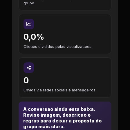
grupo.
0,0%
Cliques divididos pelas visualizacoes.
0
Envios via redes sociais e mensageiros.
A conversao ainda esta baixa.
Revise imagem, descricao e
regras para deixar a proposta do
grupo mais clara.