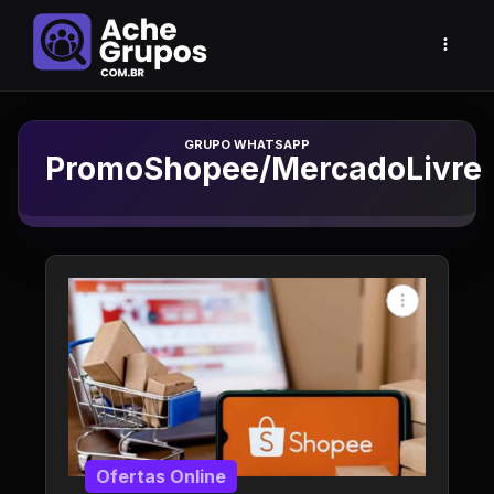
Grupo de Whatsapp
PromoShopee/MercadoLivre
Ofertas Online