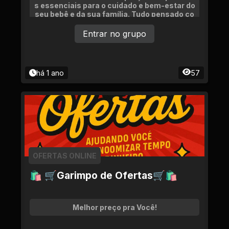
s essenciais para o cuidado e bem-estar do
seu bebê e da sua família. Tudo pensado co
m carinho para facilitar sua rotina .
Entrar no grupo
há 1 ano
57
OFERTAS ONLINE
🛍 🛒Garimpo de Ofertas🛒🛍
Melhor preço pra Você!