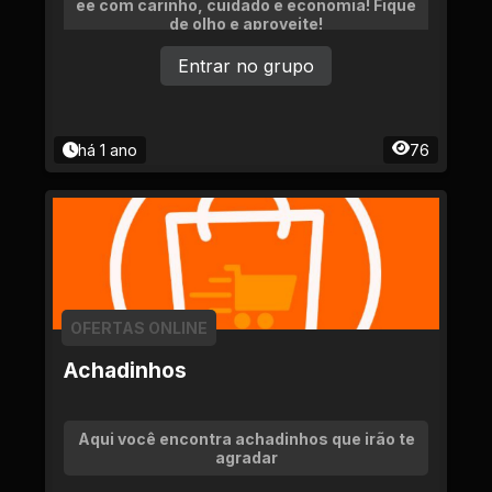
ee com carinho, cuidado e economia! Fique
de olho e aproveite!
Entrar no grupo
há 1 ano
76
OFERTAS ONLINE
Achadinhos
Aqui você encontra achadinhos que irão te
agradar