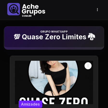
Grupo de Whatsapp
💯 Quase Zero Limites 🐉
Amizades