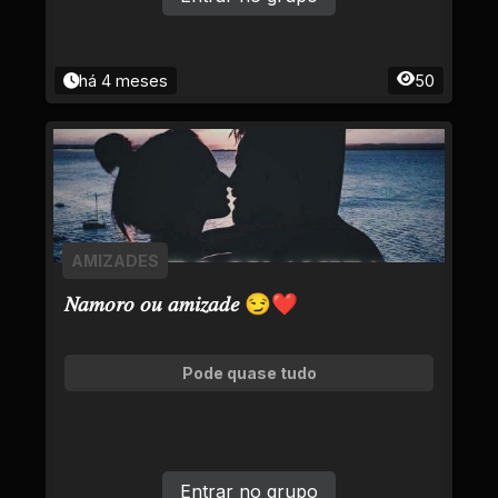
há 4 meses
50
AMIZADES
𝑁𝑎𝑚𝑜𝑟𝑜 𝑜𝑢 𝑎𝑚𝑖𝑧𝑎𝑑𝑒 😏❤
Pode quase tudo
Entrar no grupo