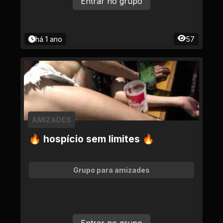
Entrar no grupo
há 1 ano
57
AMIZADES
🔥 hospício sem limites 🔥
Grupo para amizades