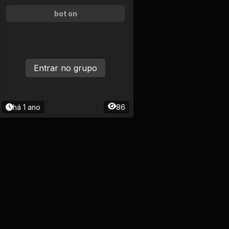
bot on
Entrar no grupo
há 1 ano
86