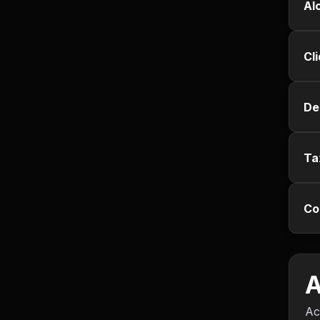
Empregos e Vagas
Al
Entretenimento
Cl
Esporte
De
Fitness
Hobbies e Lazer
Ta
Humor e Memes
Co
Imobiliária
Investimentos
A
Jogos de Vídeo
Ac