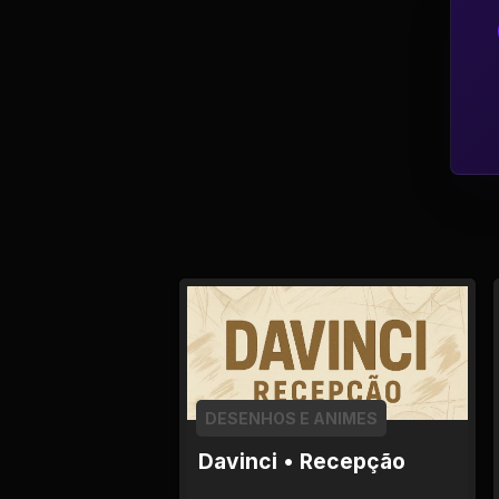
Política
Profissões
Relacionamentos e
Amizades
Religião e
Espiritualidade
Saúde e Medicina
Social
DESENHOS E ANIMES
Tecnologias da
Internet
Davinci • Recepção