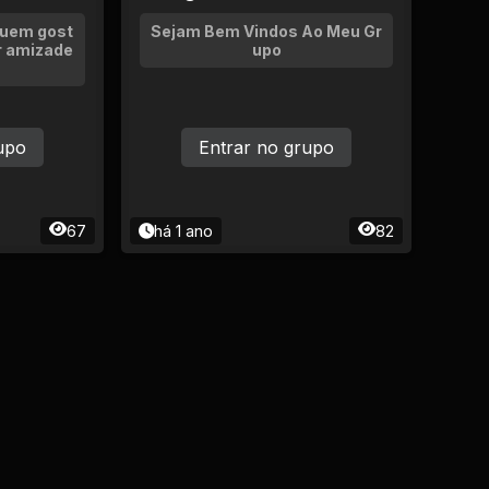
quem gost
Sejam Bem Vindos Ao Meu Gr
r amizade
upo
upo
Entrar no grupo
67
há 1 ano
82