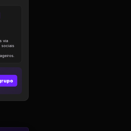
s via
 sociais
geiros.
grupo