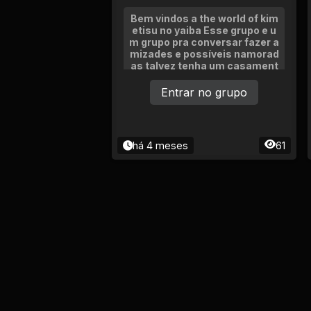
Bem vindos a the world of kim
etisu no yaiba Esse grupo e u
m grupo pra conversar fazer a
mizades e possíveis namorad
as talvez tenha um casament
o mas lembrando e só um RP
G nem RPG nem pra conversa
Entrar no grupo
há 4 meses
61