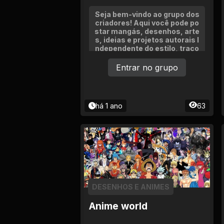
Tv
Seja bem-vindo ao grupo dos
criadores! Aqui você pode po
Viagem e Turismo
star mangás, desenhos, arte
s, ideias e projetos autorais I
ndependente do estilo, traço
Adulto (+18)
ou experiência, aqui é espaço
pra evoluir junto
Entrar no grupo
há 1 ano
63
DESENHOS E ANIMES
Anime world