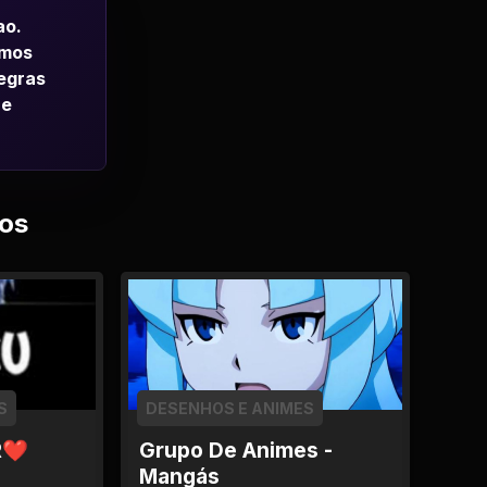
ao.
emos
regras
 e
os
S
DESENHOS E ANIMES
R❤
Grupo De Animes -
Mangás