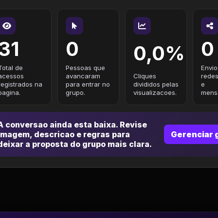
31
0
0
0,0%
Total de
Pessoas que
Envio
acessos
avancaram
Cliques
redes
registrados na
para entrar no
divididos pelas
e
pagina.
grupo.
visualizacoes.
mensa
A conversao ainda esta baixa. Revise
imagem, descricao e regras para
Gerenciar 
deixar a proposta do grupo mais clara.