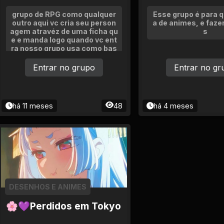
grupo de RPG como qualquer
Esse grupo é para 
outro aqui vc cria seu person
a de animes, e faze
agem atravéz de uma ficha qu
s
e e manda logo quando vc ent
ra nosso grupo usa como bas
e o anime beasters tem o gru
po de teatro e jardinagem per
Entrar no grupo
Entrar no gr
sonagens são meio humanos
no pode humanos no rpg
há 11 meses
48
há 4 meses
DESENHOS E ANIMES
🌸💜Perdidos em Tokyo