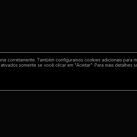
one corretamente. Também configuramos cookies adicionais para mel
ativados somente se você clicar em "Aceitar". Para mais detalhes s
Empresa
Inf