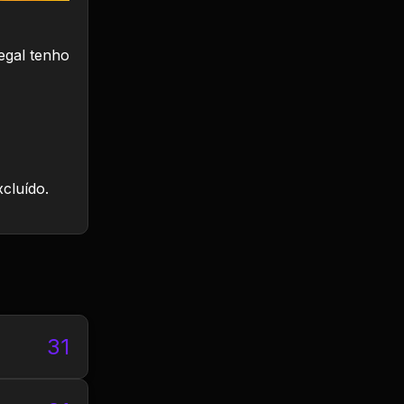
egal tenho
xcluído.
31