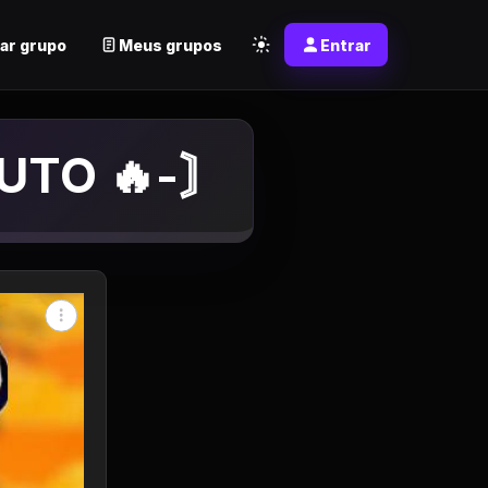
ar grupo
Meus grupos
Entrar
UTO 🔥-〙