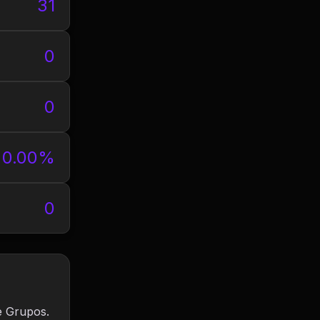
31
0
0
0.00%
0
e Grupos.