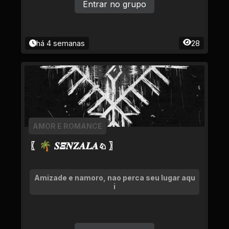
Entrar no grupo
há 4 semanas
28
AMOR E ROMANCE
〖🌴 𝑺𝜩𝑵𝒁𝑨𝑳𝑨♘ 〗
Amizade e namoro, nao perca seu lugar aqu
i