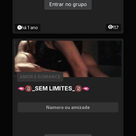
Entrar no grupo
há 1 ano
117
AMOR E ROMANCE
🫦🔞_SEM LIMITES_🔞🫦
Namoro ou amizade