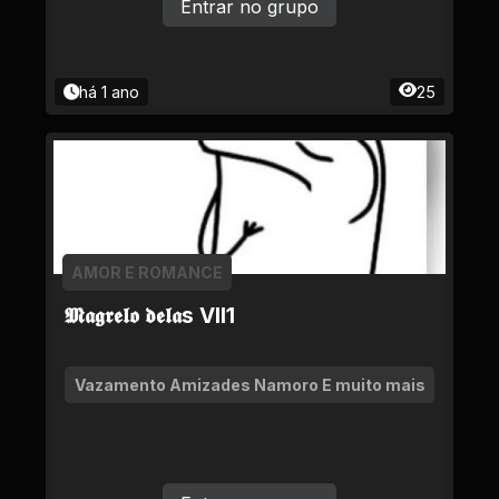
Entrar no grupo
há 1 ano
25
AMOR E ROMANCE
𝕸𝖆𝖌𝖗𝖊𝖑𝖔 𝖉𝖊𝖑𝖆s Vll1
Vazamento Amizades Namoro E muito mais