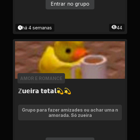
Entrar no grupo
há 4 semanas
44
AMOR E ROMANCE
ℤ𝕦𝕖𝕚𝕣𝕒 𝕥𝕠𝕥𝕒𝕝💫💫
Grupo para fazer amizades ou achar uma n
amorada. Só zueira