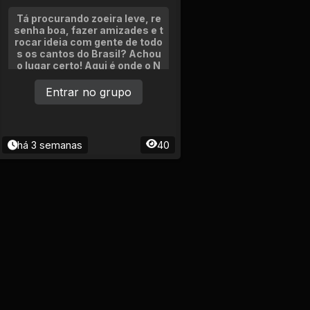
Tá procurando zoeira leve, re
senha boa, fazer amizades e t
rocar ideia com gente de todo
s os cantos do Brasil? Achou
o lugar certo! Aqui é onde o N
ordeste se encontra com o Su
l, o Sudeste zoa com o Norte!
Entrar no grupo
há 3 semanas
40