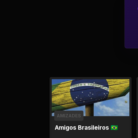
Política
Profissões
Relacionamentos e
Amizades
Religião e
Espiritualidade
Saúde e Medicina
Social
AMIZADES
Tecnologias da
Internet
Amigos Brasileiros 🇧🇷