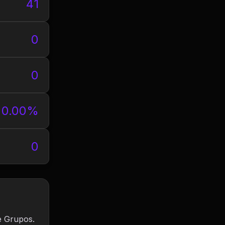
41
0
0
0.00%
0
e Grupos.