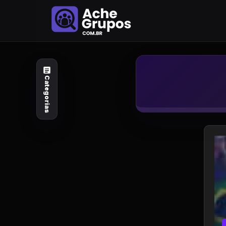
Categorias
Explore por
assunto
Categorias
Animais e Natureza
Arte e Design
Auto e Motocicleta
Beleza e Cuidado
Celebridades e Estilo
de Vida