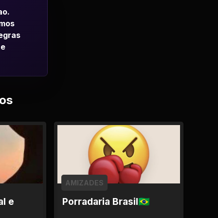
ao.
emos
regras
 e
os
AMIZADES
l e
Porradaria Brasil🇧🇷