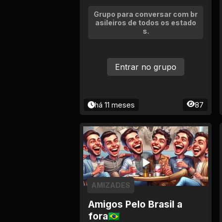
Tv
Grupo para conversar com br
asileiros de todos os estado
Viagem e Turismo
s.
Adulto (+18)
Entrar no grupo
há 11 meses
87
AMIZADES
Amigos Pelo Brasil a
fora🇧🇷