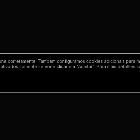
one corretamente. Também configuramos cookies adicionais para mel
ativados somente se você clicar em "Aceitar". Para mais detalhes s
Empresa
Inf