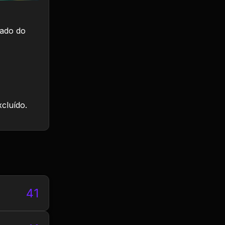
tado do
xcluído.
41