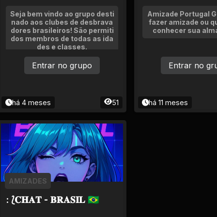
Seja bem vindo ao grupo desti
Amizade Portugal G
nado aos clubes de desbrava
fazer amizade ou 
dores brasileiros! São permiti
conhecer sua alm
dos membros de todas as ida
des e classes.
Entrar no grupo
Entrar no gr
há 4 meses
51
há 11 meses
AMIZADES
: ⟅𝐂𝐇𝐀𝐓 - 𝐁𝐑𝐀𝐒𝐈𝐋 🇧🇷