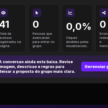
41
0
0
0,0%
Total de
Pessoas que
Envio
acessos
avancaram
Cliques
redes
registrados na
para entrar no
divididos pelas
e
pagina.
grupo.
visualizacoes.
mensa
A conversao ainda esta baixa. Revise
imagem, descricao e regras para
Gerenciar 
deixar a proposta do grupo mais clara.