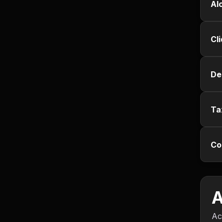
Empregos e Vagas
Al
Entretenimento
Cl
Esporte
De
Fitness
Hobbies e Lazer
Ta
Humor e Memes
Co
Imobiliária
Investimentos
A
Jogos de Vídeo
Ac