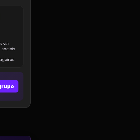
s via
 sociais
geiros.
grupo