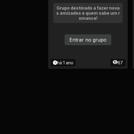
Grupo destinado a fazer nova
s amizades e quem sabe um r
omance!
Entrar no grupo
há 1 ano
67