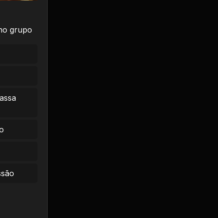
 no grupo
massa
o
ssão