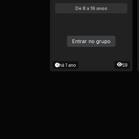
De 8 a 16 anos
Entrar no grupo
há 1 ano
59