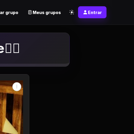
ar grupo
Meus grupos
Entrar
‍♂️