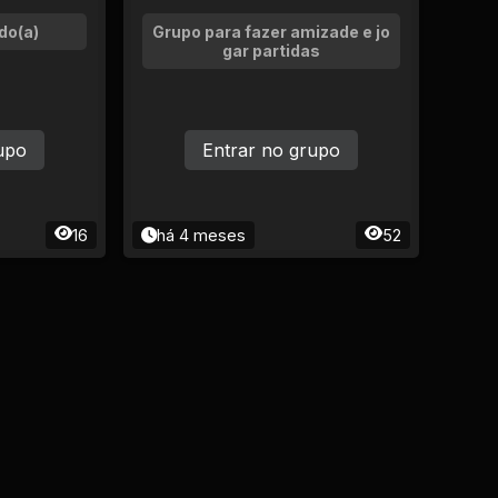
do(a)
Grupo para fazer amizade e jo
gar partidas
upo
Entrar no grupo
16
há 4 meses
52