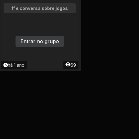
ff e conversa sobre jogos
Entrar no grupo
há 1 ano
69