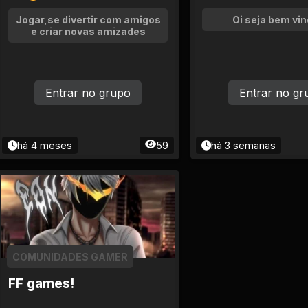
Jogar,se divertir com amigos
Oi seja bem vin
e criar novas amizades
Entrar no grupo
Entrar no gr
há 4 meses
59
há 3 semanas
COMUNIDADES GAMER
FF games!