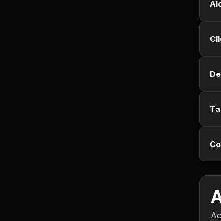
Al
Jurisprudência
Cl
Línguas Estrangeiras
Livros, Audiolivros e
De
Podcasts
Motivação e
Autodesenvolvimento
Ta
Música
Co
Negócios e Startups
Notícias e Mídia
A
Outro
Ac