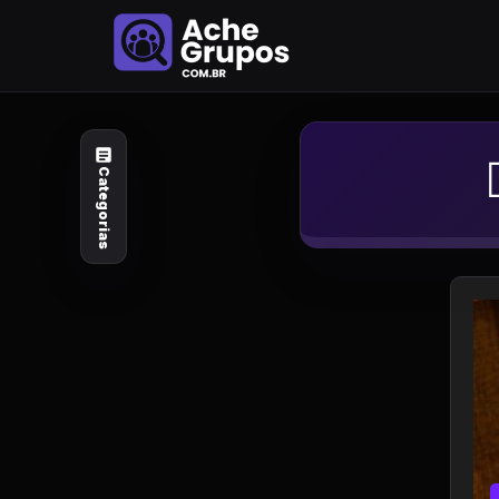
Categorias
Explore por
assunto
Categorias
Animais e Natureza
Arte e Design
Auto e Motocicleta
Beleza e Cuidado
Celebridades e Estilo
de Vida