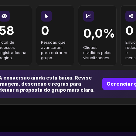
58
0
0
0,0%
Total de
Pessoas que
Envio
acessos
avancaram
Cliques
redes
registrados na
para entrar no
divididos pelas
e
pagina.
grupo.
visualizacoes.
mensa
A conversao ainda esta baixa. Revise
imagem, descricao e regras para
Gerenciar 
deixar a proposta do grupo mais clara.