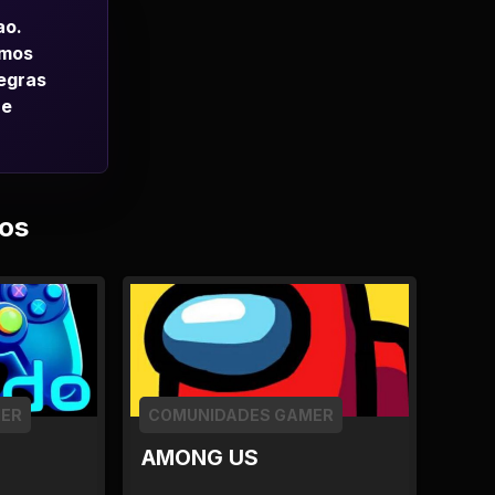
ao.
emos
regras
 e
os
MER
COMUNIDADES GAMER
AMONG US