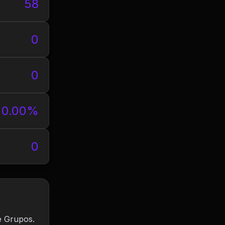
58
0
0
0.00%
0
e Grupos.