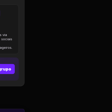
s via
 sociais
geiros.
grupo