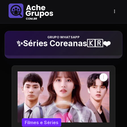
Grupo de Whatsapp
✨Séries Coreanas🇰🇷❤️
Filmes e Séries