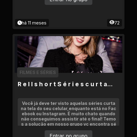
há 11 meses
72
FILMES E SÉRIES
R e l l s h o r t S é r i e s c u r t a...
Você já deve ter visto aquelas séries curta
na tela do seu celular,enquanto está no Fac
ebook ou Instagram. É muito chato quando
não conseguimos assistir até o final! Temo
s a solução em nosso grupo vc encontra sé
ries e doramas curtos,com preços incríveis
Entrar no grupo