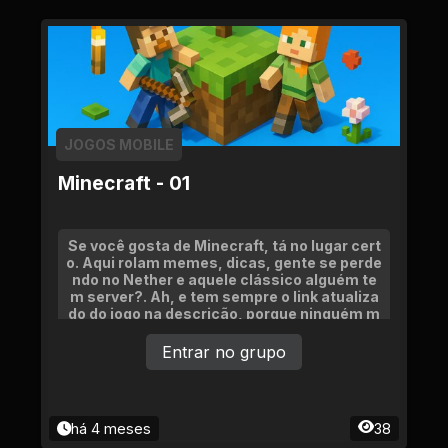
JOGOS MOBILE
Minecraft - 01
Se você gosta de Minecraft, tá no lugar cert
o. Aqui rolam memes, dicas, gente se perde
ndo no Nether e aquele clássico alguém te
m server?. Ah, e tem sempre o link atualiza
do do jogo na descrição, porque ninguém m
erece ficar sem jogar. Só não vale floodar
Entrar no grupo
há 4 meses
38