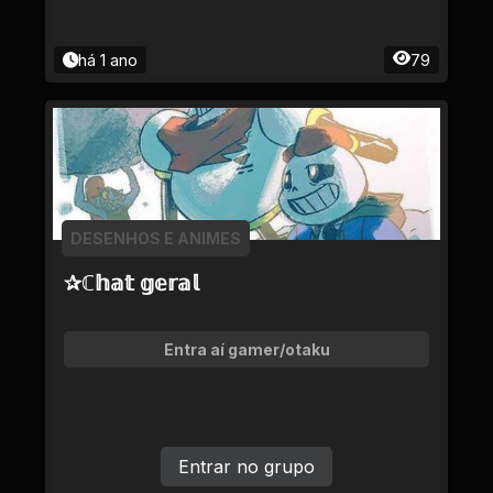
há 1 ano
79
DESENHOS E ANIMES
✰ℂ𝕙𝕒𝕥 𝕘𝕖𝕣𝕒𝕝
Entra aí gamer/otaku
Entrar no grupo