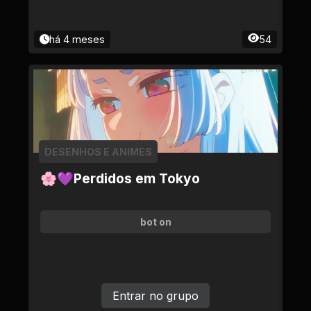
há 4 meses
54
DESENHOS E ANIMES
🌸💜Perdidos em Tokyo
bot on
Entrar no grupo