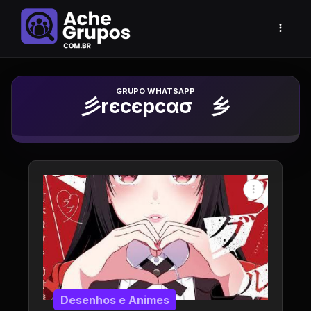
Grupo de Whatsapp
彡rєcєpcασﾠ乡
Desenhos e Animes