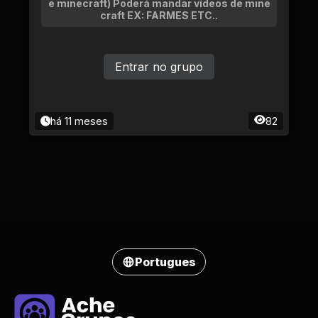
e minecraft) Poderá mandar vídeos de mine
craft EX: FARMES ETC..
Entrar no grupo
há 11 meses
82
Portugues