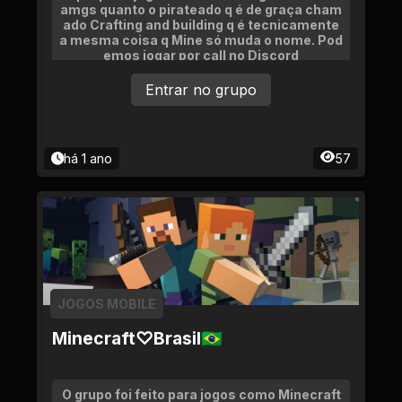
amgs quanto o pirateado q é de graça cham
ado Crafting and building q é tecnicamente
a mesma coisa q Mine só muda o nome. Pod
emos jogar por call no Discord
Entrar no grupo
há 1 ano
57
JOGOS MOBILE
Minecraft♡Brasil🇧🇷
O grupo foi feito para jogos como Minecraft