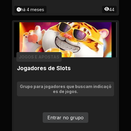
há 4 meses
44
JOGOS E APOSTAS
Jogadores de Slots
Grupo para jogadores que buscam indicaçõ
es de jogos.
Entrar no grupo