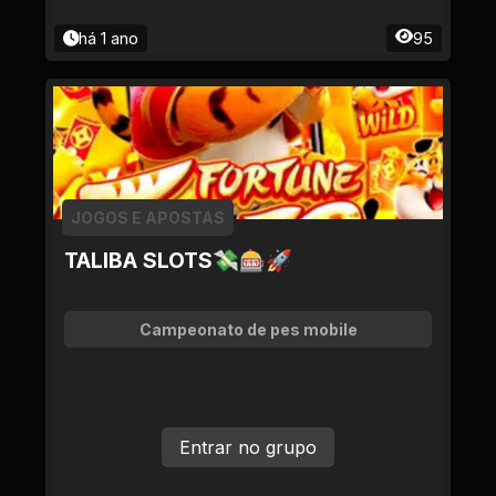
há 1 ano
95
JOGOS E APOSTAS
TALIBA SLOTS💸🎰🚀
Campeonato de pes mobile
Entrar no grupo