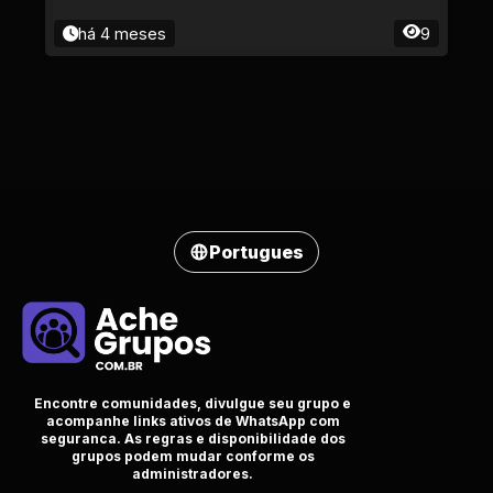
há 4 meses
9
Portugues
Encontre comunidades, divulgue seu grupo e
acompanhe links ativos de WhatsApp com
seguranca. As regras e disponibilidade dos
grupos podem mudar conforme os
administradores.