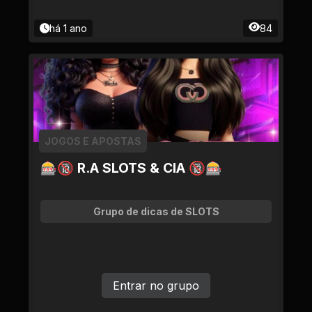
há 1 ano
84
JOGOS E APOSTAS
🎰🔞 R.A SLOTS & CIA 🔞🎰
Grupo de dicas de SLOTS
Entrar no grupo