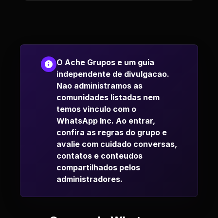
O Ache Grupos e um guia
independente de divulgacao.
Nao administramos as
comunidades listadas nem
temos vinculo com o
WhatsApp Inc. Ao entrar,
confira as regras do grupo e
avalie com cuidado conversas,
contatos e conteudos
compartilhados pelos
administradores.