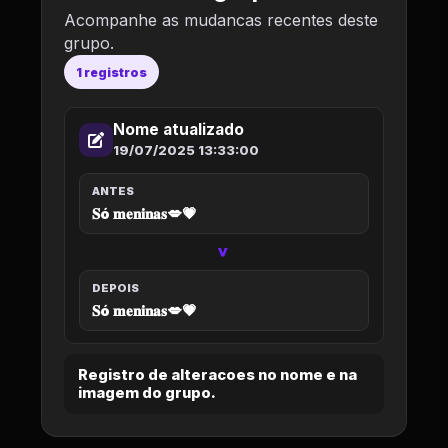
Acompanhe as mudancas recentes deste
grupo.
1 registros
Nome atualizado
19/07/2025 13:33:00
ANTES
𝐒ó 𝐦𝐞𝐧𝐢𝐧𝐚𝐬💋💗
>
DEPOIS
𝐒ó 𝐦𝐞𝐧𝐢𝐧𝐚𝐬💋💗
Registro de alteracoes no nome e na
imagem do grupo.