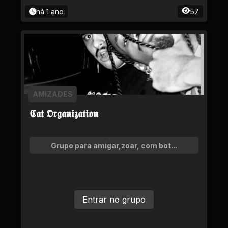
há 1 ano
57
AMIZADES
𝕮𝖆𝖙 𝕺𝖗𝖌𝖆𝖓𝖎𝖟𝖆𝖙𝖎𝖔𝖓
Grupo para amigar,zoar, com bot...
Entrar no grupo