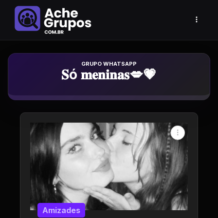
Grupo de Whatsapp
𝐒ó 𝐦𝐞𝐧𝐢𝐧𝐚𝐬💋💗
Amizades