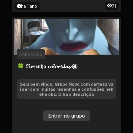
há 1 ano
71
AMIZADES
🍀 ℜ𝔢𝔰𝔢𝔫𝔥𝔞 𝓬𝓸𝓵𝓸𝓻𝓲𝓭𝓪𝓼 ㊝
Seja bem vindo, Grupo Novo com certeza va
i ser com muitas resenhas e confusões heh
ehe obs: Olha a descrição
Entrar no grupo