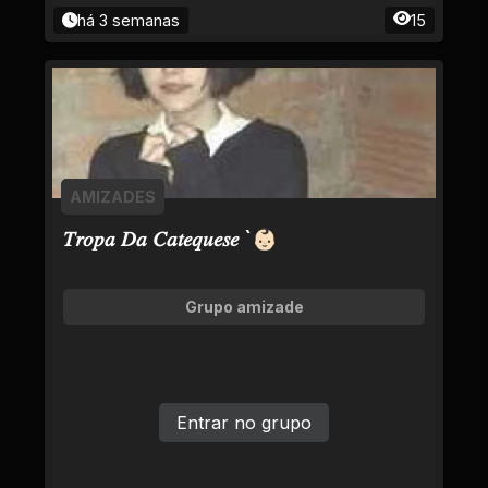
há 3 semanas
15
AMIZADES
𝑇𝑟𝑜𝑝𝑎 𝐷𝑎 𝐶𝑎𝑡𝑒𝑞𝑢𝑒𝑠𝑒 `👶🏻
Grupo amizade
Entrar no grupo