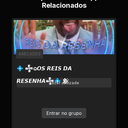
Relacionados
AMIZADES
💠 𒈔ᨵ𝙊𝙎 𝙍𝙀𝙄𝙎 𝘿𝘼
𝙍𝙀𝙎𝙀𝙉𝙃𝘼𒈔💠 𒆜
Fazer amizade
Entrar no grupo