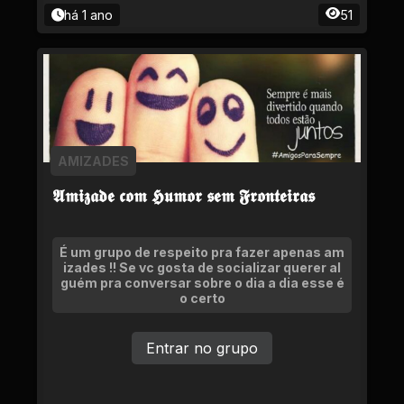
há 1 ano
51
AMIZADES
𝕬𝖒𝖎𝖟𝖆𝖉𝖊 𝖈𝖔𝖒 𝕳𝖚𝖒𝖔𝖗 𝖘𝖊𝖒 𝕱𝖗𝖔𝖓𝖙𝖊𝖎𝖗𝖆𝖘
É um grupo de respeito pra fazer apenas am
izades !! Se vc gosta de socializar querer al
guém pra conversar sobre o dia a dia esse é
o certo
Entrar no grupo