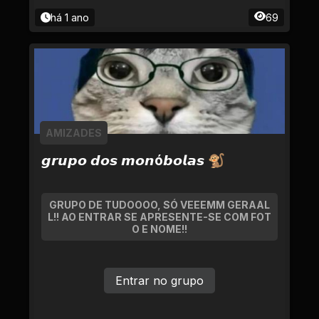
há 1 ano
69
AMIZADES
𝙜𝙧𝙪𝙥𝙤 𝙙𝙤𝙨 𝙢𝙤𝙣ó𝙗𝙤𝙡𝙖𝙨 🐒
GRUPO DE TUDOOOO, SÓ VEEEMM GERAAL
L!! AO ENTRAR SE APRESENTE-SE COM FOT
O E NOME!!
Entrar no grupo