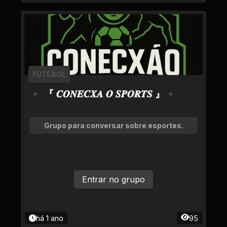
FUTEBOL
▪ 『 𝑪𝑶𝑵𝑬𝑪𝑿𝑨 𝑶 𝑺𝑷𝑶𝑹𝑻𝑺 』▪
Grupo para conversar sobre esportes.
Entrar no grupo
há 1 ano
95