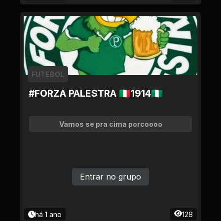
FUTEBOL
#FORZA PALESTRA 🇮🇹1914🇳🇬
Vamos se pra cima porcoooo
Entrar no grupo
há 1 ano
128