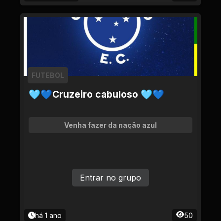
FUTEBOL
🩵💙Cruzeiro cabuloso 🩵💙
Venha fazer da nação azul
Entrar no grupo
há 1 ano
50