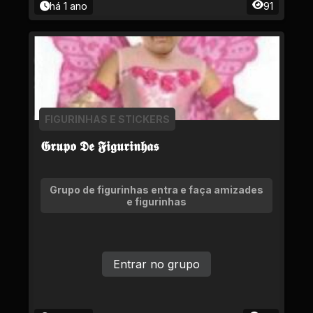
há 1 ano
91
FIGURINHAS E STICKERS
𝕲𝖗𝖚𝖕𝖔 𝕯𝖊 𝕱𝖎𝖌𝖚𝖗𝖎𝖓𝖍𝖆𝖘
Grupo de figurinhas entra e faça amizades
e figurinhas
Entrar no grupo