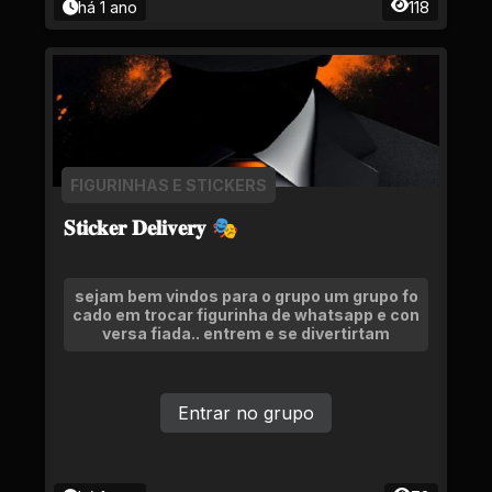
há 1 ano
118
FIGURINHAS E STICKERS
𝐒𝐭𝐢𝐜𝐤𝐞𝐫 𝐃𝐞𝐥𝐢𝐯𝐞𝐫𝐲 🎭
sejam bem vindos para o grupo um grupo fo
cado em trocar figurinha de whatsapp e con
versa fiada.. entrem e se divertirtam
Entrar no grupo