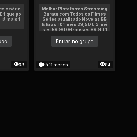
es e série
Melhor Plataforma Streaming
E fique po
Barata com Todos os Filmes
 já mais f
Séries atualizado Novelas BB
B Brasil 01 :mês 29,90 0 3: mê
ses 59,90 06 :mêses 89,90 1
2 :mêses 149,90
upo
Entrar no grupo
98
há 11 meses
84