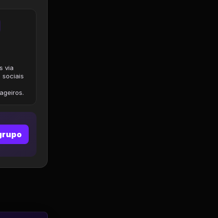
s via
 sociais
geiros.
grupo