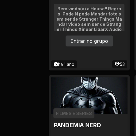
Tv
Bem vindo(a) a House!! Regra
s: Pode N pode Mandar foto s
Viagem e Turismo
em ser de Stranger Things Ma
ndar video sem ser de Strang
er Things Xingar LigarX Audio
Adulto (+18)
Entrar no grupo
há 1 ano
53
FILMES E SÉRIES
PANDEMIA NERD