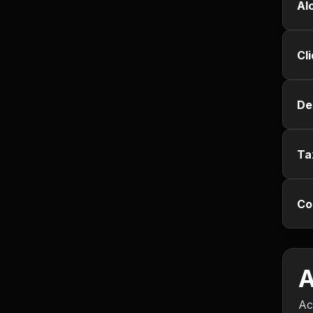
Empregos e Vagas
Al
Entretenimento
Cl
Esporte
De
Fitness
Hobbies e Lazer
Ta
Humor e Memes
Co
Imobiliária
Investimentos
A
Jogos de Vídeo
Ac