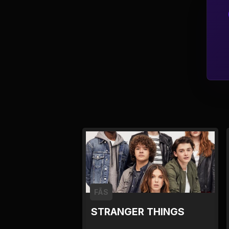
Política
Profissões
Relacionamentos e
Amizades
Religião e
Espiritualidade
Saúde e Medicina
Social
FÃS
Tecnologias da
Internet
STRANGER THINGS