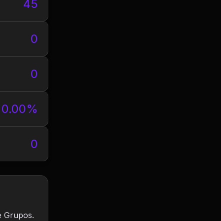
45
0
0
0.00%
0
e Grupos.