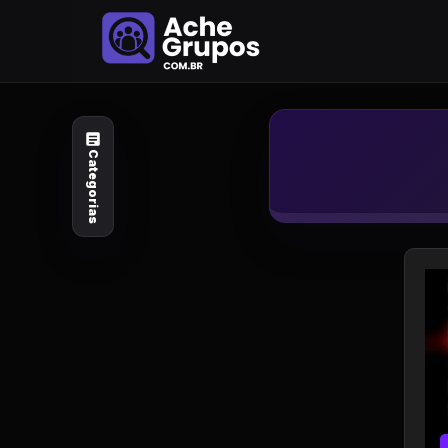
Categorias
Explore por
assunto
Categorias
Animais e Natureza
Arte e Design
Auto e Motocicleta
Beleza e Cuidado
Celebridades e Estilo
de Vida