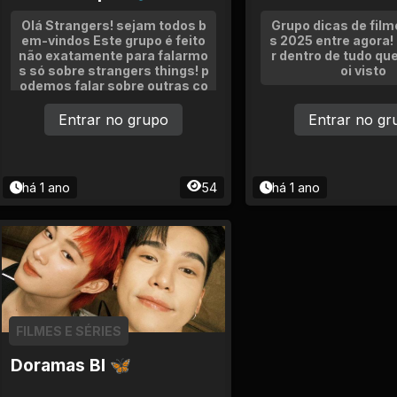
Olá Strangers! sejam todos b
Grupo dicas de film
em-vindos Este grupo é feito
s 2025 entre agora! 
não exatamente para falarmo
r dentro de tudo que
s só sobre strangers things! p
oi visto
odemos falar sobre outras co
isas mais o foco é ST e para f
azermos amigos.
Entrar no grupo
Entrar no gr
há 1 ano
54
há 1 ano
FILMES E SÉRIES
Doramas Bl 🦋