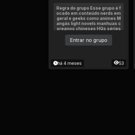
Regra do grupo Esse grupo é f
ocado em conteúdo nerds em
geral e geeks como animes M
angás light novels manhuas c
oreanos chineses HQs séries
e entre outros.
Entrar no grupo
há 4 meses
53