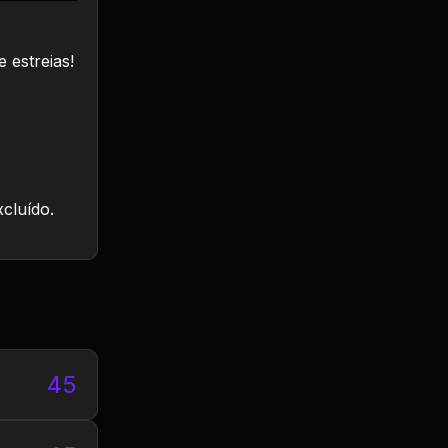
 estreias!
xcluído.
45