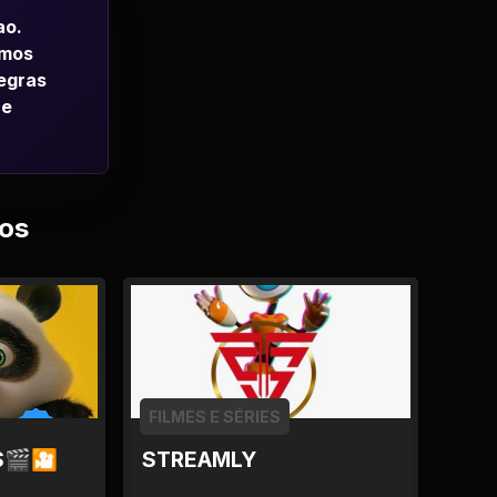
ao.
emos
regras
 e
os
FILMES E SÉRIES
S🎬🎦
STREAMLY