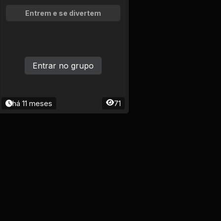
Entrem e se divertem
Entrar no grupo
há 11 meses
71