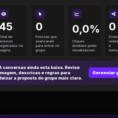
45
0
0
0,0%
Total de
Pessoas que
Envio
acessos
avancaram
Cliques
redes
registrados na
para entrar no
divididos pelas
e
pagina.
grupo.
visualizacoes.
mensa
A conversao ainda esta baixa. Revise
imagem, descricao e regras para
Gerenciar 
deixar a proposta do grupo mais clara.