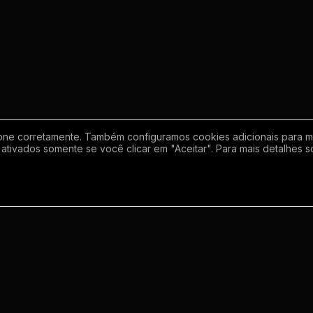
one corretamente. Também configuramos cookies adicionais para mel
ativados somente se você clicar em "Aceitar". Para mais detalhes s
Empresa
Inf