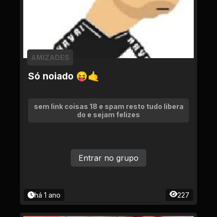
AMIZADES
Só noiado 😝🤙
sem link coisas 18 e spam resto tudo libera
do e sejam felizes
Entrar no grupo
há 1 ano
227