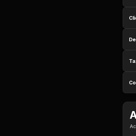
Empregos e Vagas
Cl
Entretenimento
Esporte
De
Fitness
Ta
Hobbies e Lazer
Humor e Memes
Co
Imobiliária
A
Investimentos
Ac
Jogos de Vídeo