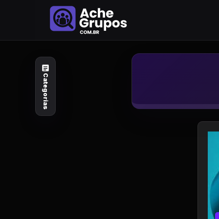
Categorias
Explore por
assunto
Categorias
Animais e Natureza
Arte e Design
Auto e Motocicleta
Beleza e Cuidado
Celebridades e Estilo
de Vida