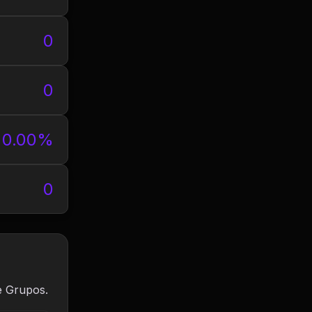
0
0
0.00%
0
e Grupos.