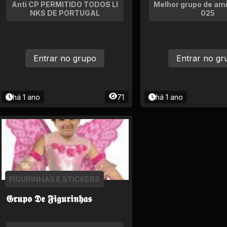
Anti CP PERMITIDO TODOS LI
Melhor grupo de am
NKS DE PORTUGAL
025
Entrar no grupo
Entrar no gr
há 1 ano
71
há 1 ano
FIGURINHAS E STICKERS
𝕲𝖗𝖚𝖕𝖔 𝕯𝖊 𝕱𝖎𝖌𝖚𝖗𝖎𝖓𝖍𝖆𝖘