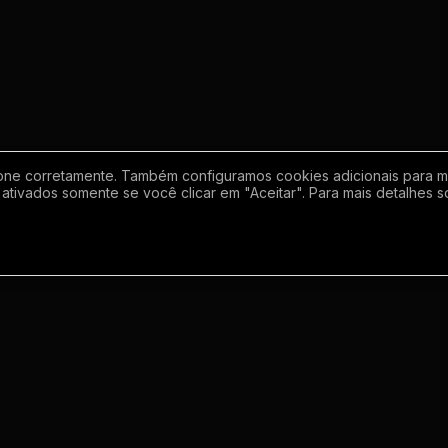
one corretamente. Também configuramos cookies adicionais para mel
ativados somente se você clicar em "Aceitar". Para mais detalhes s
Empresa
Inf
Sobre
Regras