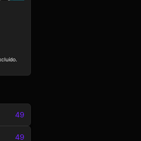
xcluído.
49
49