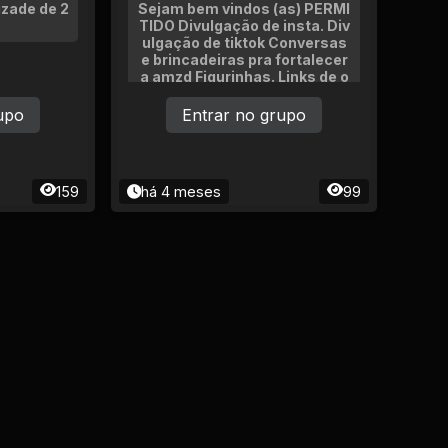
izade de 2
Sejam bem vindos (as) PERMI
TIDO Divulgação de insta. Div
ulgação de tiktok Conversas
e brincadeiras pra fortalecer
a amzd Figurinhas. Links de o
utros grupos. (só com permis
são do adm)
upo
Entrar no grupo
159
há 4 meses
99