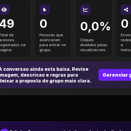
49
0
0
0,0%
Total de
Pessoas que
Envio
acessos
avancaram
Cliques
redes
registrados na
para entrar no
divididos pelas
e
pagina.
grupo.
visualizacoes.
mensa
A conversao ainda esta baixa. Revise
imagem, descricao e regras para
Gerenciar 
deixar a proposta do grupo mais clara.