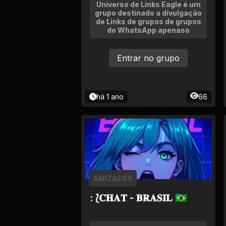
Tv
Universo de Links Eagle é um
grupo destinado a divulgação
de Links de grupos de grupos
Viagem e Turismo
do WhatsApp apenass
Adulto (+18)
Entrar no grupo
há 1 ano
66
AMIZADES
: ⟅𝐂𝐇𝐀𝐓 - 𝐁𝐑𝐀𝐒𝐈𝐋 🇧🇷