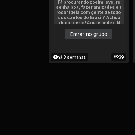
Tá procurando zoeira leve, re
senha boa, fazer amizades e t
rocar ideia com gente de todo
s os cantos do Brasil? Achou
o lugar certo! Aqui é onde o N
ordeste se encontra com o Su
l, o Sudeste zoa com o Norte!
Entrar no grupo
há 3 semanas
39