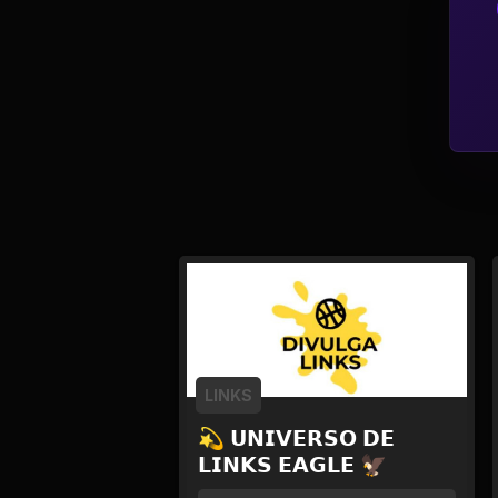
Política
Profissões
Relacionamentos e
Amizades
Religião e
Espiritualidade
Saúde e Medicina
Social
LINKS
Tecnologias da
💫 𝗨𝗡𝗜𝗩𝗘𝗥𝗦𝗢 𝗗𝗘
Internet
𝗟𝗜𝗡𝗞𝗦 𝗘𝗔𝗚𝗟𝗘 🦅