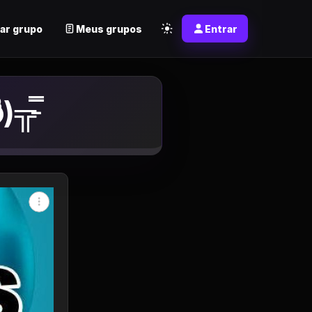
ar grupo
Meus grupos
Entrar
╦̵̵̿