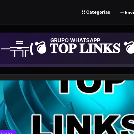
Categorias
Envi
Grupo de Whatsapp
─╤̵̵̿╦(💣 𝐓𝐎𝐏 𝐋𝐈𝐍𝐊𝐒 💣)