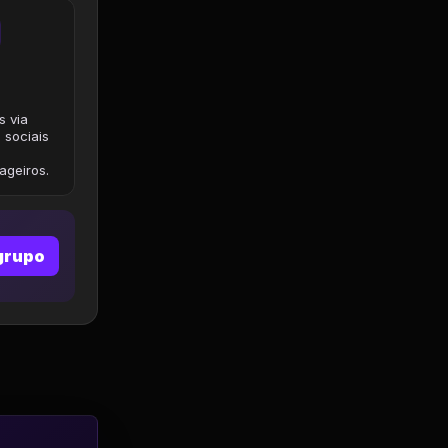
s via
 sociais
geiros.
grupo