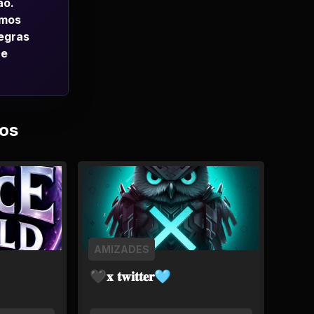
ao.
emos
regras
 e
os
AMIZADES
🖤𝐱 𝐭𝐰𝐢𝐭𝐭𝐞𝐫🩵