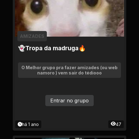
AMIZADES
👻Tropa da madruga🔥
O Melhor grupo pra fazer amizades (ou web
namoro ) vem sair do tédiooo
Entrar no grupo
há 1 ano
47