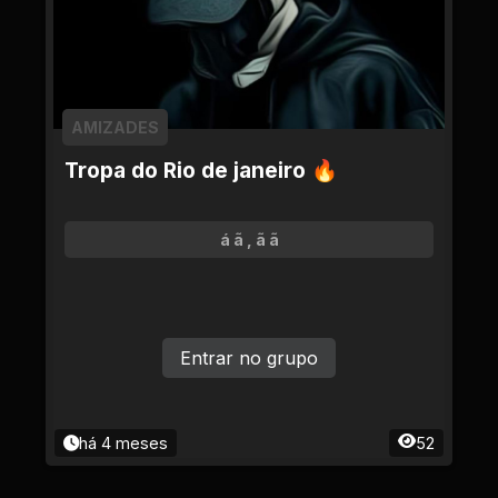
AMIZADES
Tropa do Rio de janeiro 🔥
á ã , ã ã
Entrar no grupo
há 4 meses
52