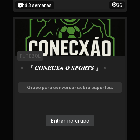
há 3 semanas
36
FUTEBOL
▪ 『 𝑪𝑶𝑵𝑬𝑪𝑿𝑨 𝑶 𝑺𝑷𝑶𝑹𝑻𝑺 』▪
Grupo para conversar sobre esportes.
Entrar no grupo