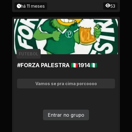
há 11 meses
53
FUTEBOL
#FORZA PALESTRA 🇮🇹1914🇳🇬
Vamos se pra cima porcoooo
Entrar no grupo