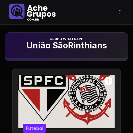
Grupo de Whatsapp
União SãoRinthians
Futebol