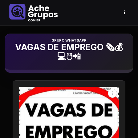
Grupo de Whatsapp
VAGAS DE EMPREGO 🗞️💰
💻🖱️📲