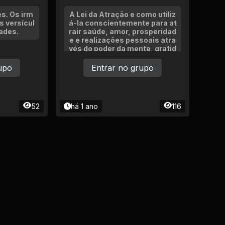
s. Os irm
A Lei da Atração e como utiliz
 versícul
á-la conscientemente para at
ades.
rair saúde, amor, prosperidad
e e realizações pessoais atra
vés do poder da mente, gratid
ão e energia vibracional.
upo
Entrar no grupo
52
há 1 ano
116