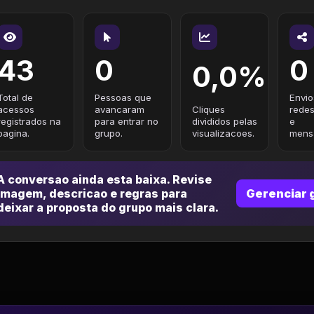
43
0
0
0,0%
Total de
Pessoas que
Envio
acessos
avancaram
Cliques
redes
registrados na
para entrar no
divididos pelas
e
pagina.
grupo.
visualizacoes.
mensa
A conversao ainda esta baixa. Revise
imagem, descricao e regras para
Gerenciar 
deixar a proposta do grupo mais clara.