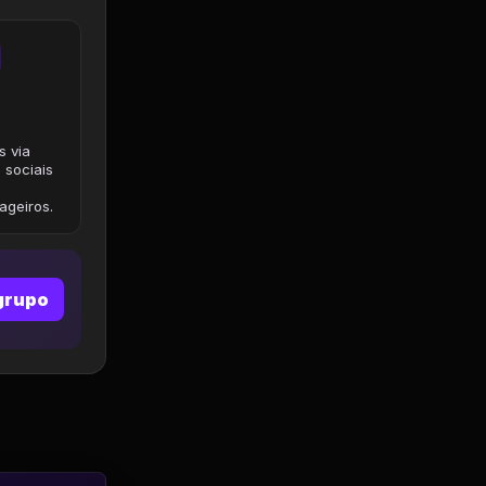
s via
 sociais
geiros.
grupo