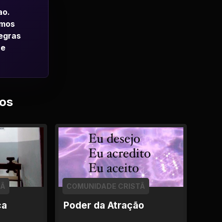
ao.
emos
regras
 e
os
TÃ
COMUNIDADE CRISTÃ
ça
Poder da Atração