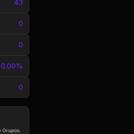
43
0
0
0.00%
0
e Grupos.