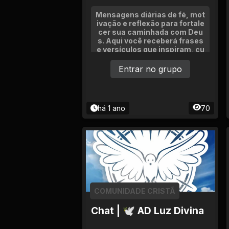
Mensagens diárias de fé, mot
ivação e reflexão para fortale
cer sua caminhada com Deu
s. Aqui você receberá frases
e versículos que inspiram, cu
ram e trazem paz ao coração.
Sem correntes, política ou dis
Entrar no grupo
cussões. Só palavras que edif
icam e renovam a alma.
há 1 ano
70
COMUNIDADE CRISTÃ
Chat | 🕊 AD Luz Divina