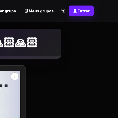
ar grupo
Meus grupos
Entrar
🏻🙏🏻