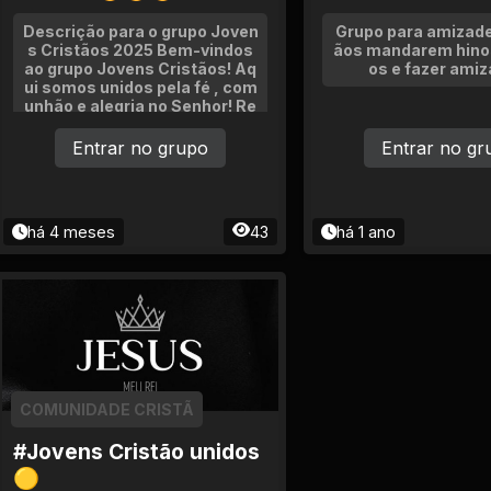
Descrição para o grupo Joven
Grupo para amizade
s Cristãos 2025 Bem-vindos
ãos mandarem hinos
ao grupo Jovens Cristãos! Aq
os e fazer amiz
ui somos unidos pela fé , com
unhão e alegria no Senhor! Re
gras do Grupo Pode: Comparti
lhar versículos bíblicos Divulg
Entrar no grupo
Entrar no gr
ar mensagens edi
há 4 meses
43
há 1 ano
COMUNIDADE CRISTÃ
#Jovens Cristão unidos
🟡