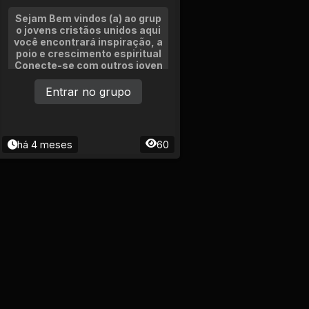
Sejam Bem vindos (a) ao grup
o jovens cristãos unidos aqui
você encontrará inspiração, a
poio e crescimento espiritual
Conecte-se com outros joven
s cristãos, compartilhe exper
iências e crença em fé SE AP
Entrar no grupo
RESENTEEEM Soment Jovens
de ate 29 anos.
há 4 meses
60