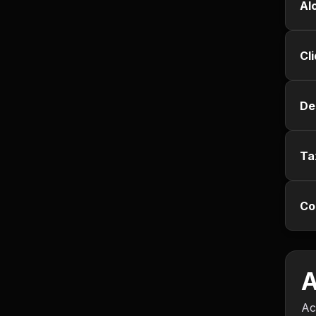
Al
Jurisprudência
Cl
Línguas Estrangeiras
Livros, Audiolivros e
De
Podcasts
Motivação e
Autodesenvolvimento
Ta
Música
Co
Negócios e Startups
Notícias e Mídia
A
Outro
Ac