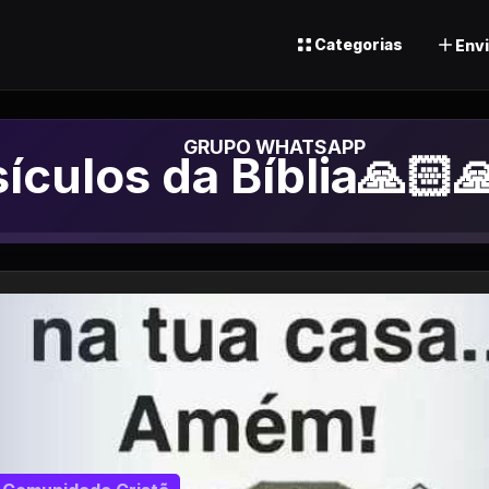
Categorias
Envi
po de Whatsapp
ículos da Bíblia🙏🏻