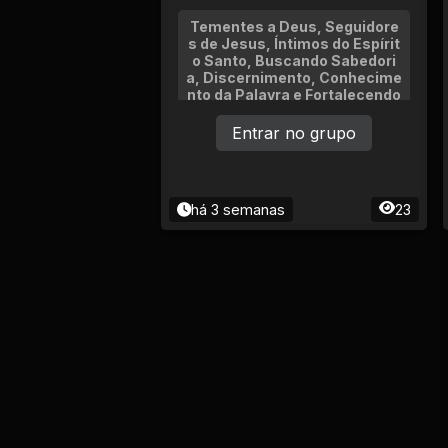
Tementes a Deus, Seguidore
s de Jesus, Íntimos do Espírit
o Santo, Buscando Sabedori
a, Discernimento, Conhecime
nto da Palavra e Fortalecendo
como Corpo da Igreja a vossa
Fé, Esperança, Amor e Dons E
Entrar no grupo
spirituais.
há 3 semanas
23