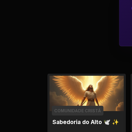
Tv
Viagem e Turismo
Adulto (+18)
COMUNIDADE CRISTÃ
Sabedoria do Alto 🕊 ✨