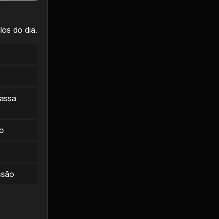
os do dia.
massa
o
ssão