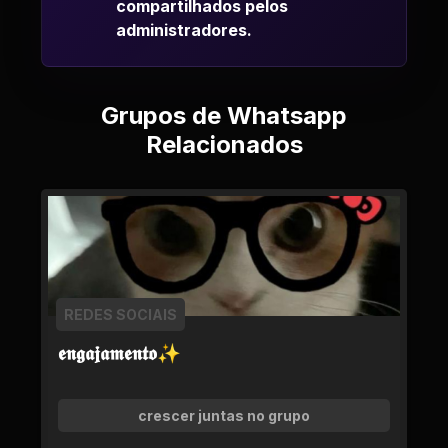
compartilhados pelos
administradores.
Grupos de Whatsapp
Relacionados
REDES SOCIAIS
𝖊𝖓𝖌𝖆𝖏𝖆𝖒𝖊𝖓𝖙𝖔✨
crescer juntas no grupo