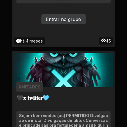
Entrar no grupo
há 4 meses
45
AMIZADES
🖤𝐱 𝐭𝐰𝐢𝐭𝐭𝐞𝐫🩵
Sejam bem vindos (as) PERMITIDO Divulgaç
ão de insta. Divulgação de tiktok Conversas
e brincadeiras pra fortalecer a amzd Figurin