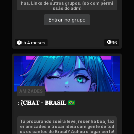
has. Links de outros grupos. (só com permi
ssão do adm)
Entrar no grupo
há 4 meses
96
AMIZADES
: ⟅𝐂𝐇𝐀𝐓 - 𝐁𝐑𝐀𝐒𝐈𝐋 🇧🇷
Tá procurando zoeira leve, resenha boa, faz
er amizades e trocar ideia com gente de tod
os os cantos do Brasil? Achou o lugar certo!