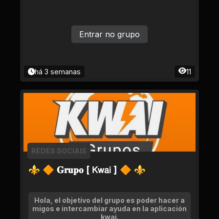
Entrar no grupo
há 3 semanas
11
REDES SOCIAIS
⚜ 🔶 𝐆𝐫𝐮𝐩𝐨 [ 𝖪𝗐𝖺𝗂 ] 🔶 ⚜
Hola, el objetivo del grupo es poder hacer a
migos e intercambiar ayuda en la aplicación
kwai.