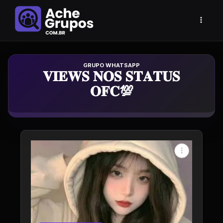
Grupo de Whatsapp
𝐕𝐈𝐄𝐖𝐒 𝐍𝐎𝐒 𝐒𝐓𝐀𝐓𝐔𝐒
𝐎𝐅𝐂💯