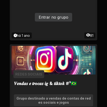
Entrar no grupo
há 1 ano
81
REDES SOCIAIS
𝑽𝒆𝒏𝒅𝒂𝒔 𝒆 𝒕𝒓𝒐𝒄𝒂𝒔 𝒊𝒈 & 𝒕𝒊𝒌𝒕𝒐𝒌 #³🇧🇷
Grupo destinado a vendas de contas de red
es sociais e jogos