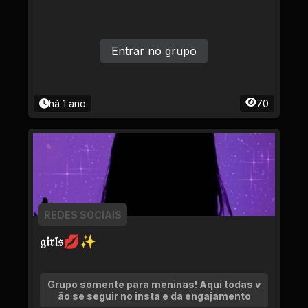
Entrar no grupo
há 1 ano
70
REDES SOCIAIS
𝔤𝔦𝔯𝔩𝔰💋✨
Grupo somente para meninas! Aqui todas v
ão se seguir no insta e da engajamento