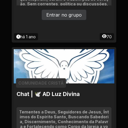
ão. Sem correntes, política ou discussões.
Só palavras que edificam e renovam a alma.
Entrar no grupo
há 1 ano
70
COMUNIDADE CRISTÃ
Chat | 🕊 AD Luz Divina
Tementes a Deus, Seguidores de Jesus, Ínt
imos do Espírito Santo, Buscando Sabedori
a, Discernimento, Conhecimento da Palavr
a e Fortalecendo como Corpo da Igreja a vo