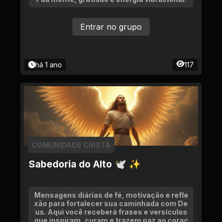
Entrar no grupo
há 1 ano
117
COMUNIDADE CRISTÃ
Sabedoria do Alto 🕊 ✨
Mensagens diárias de fé, motivação e refle
xão para fortalecer sua caminhada com De
us. Aqui você receberá frases e versículos
que inspiram, curam e trazem paz ao coraç