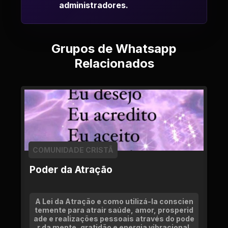
administradores.
Grupos de Whatsapp
Relacionados
COMUNIDADE CRISTÃ
Poder da Atração
A Lei da Atração e como utilizá-la conscien
temente para atrair saúde, amor, prosperid
ade e realizações pessoais através do pode
r da mente, gratidão e energia vibracional.