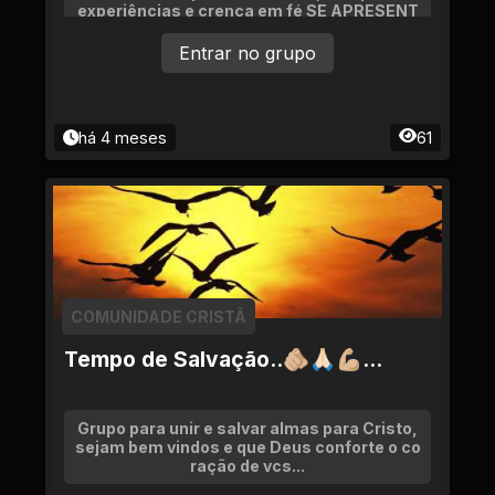
experiências e crença em fé SE APRESENT
EEEM Soment Jovens de ate 29 anos.
Entrar no grupo
há 4 meses
61
COMUNIDADE CRISTÃ
Tempo de Salvação..🫵🏼🙏🏻💪🏼...
Grupo para unir e salvar almas para Cristo,
sejam bem vindos e que Deus conforte o co
ração de vcs...