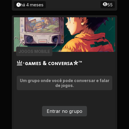
há 4 meses
55
JOGOS MOBILE
亗･ɢᴀᴍᴇꜱ & ᴄᴏɴᴠᴇʀꜱᴀ☆™
Um grupo onde você pode conversar e falar
de jogos.
Entrar no grupo