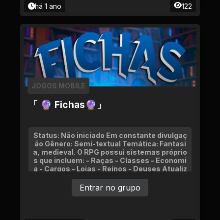
há 1 ano
122
JOGOS MOBILE
「 🔮 Fichas🔮」
Status: Não iniciado Em constante divulgaç
ão Gênero: Semi-textual Temática: Fantasi
a, medieval. O RPG possui sistemas próprio
s que incluem: - Raças - Classes - Economi
a - Cargos - Lojas - Reinos - Deuses Atualiz
ações constantes.
Entrar no grupo