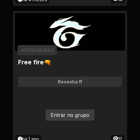
JOGOS MOBILE
Free fire🔫
Resenha ff
Entrar no grupo
há 1 ano
12