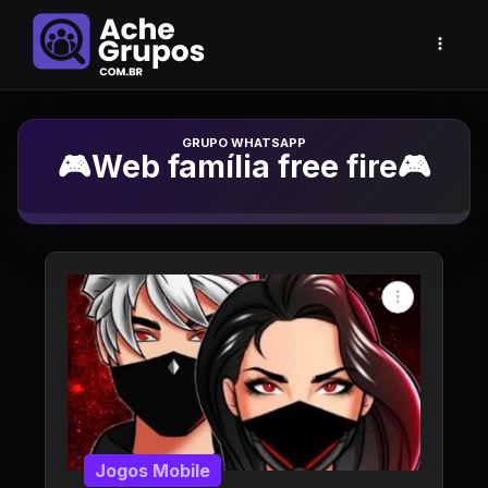
Grupo de Whatsapp
🎮Web família free fire🎮
Jogos Mobile