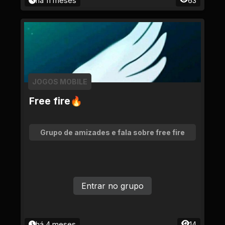
há 11 meses
63
JOGOS MOBILE
Free fire🔥
Grupo de amizades e fala sobre free fire
Entrar no grupo
há 4 meses
14