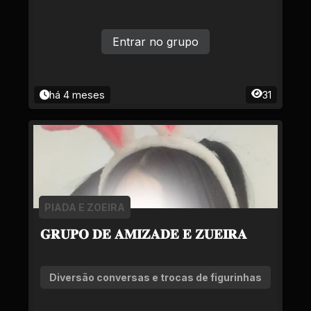
Entrar no grupo
há 4 meses
31
PIADA E ZOEIRA
𝐆𝐑𝐔𝐏𝐎 𝐃𝐄 𝐀𝐌𝐈𝐙𝐀𝐃𝐄 𝐄 𝐙𝐔𝐄𝐈𝐑𝐀
Diversão conversas e trocas de figurinhas