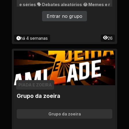
e séries 🗣️ Debates aleatórios 😂 Memes e r
esenha 👥 Fazer amizade sem aquele clima
Entrar no grupo
estranho Aqui a ideia é simples: Resenha s
audável, humor, papo nerd e gente ativa. 🚫
Sem preconceito 🚫 Sem treta sem motivo
🚫 Sem transformar o grupo em conteúdo +1
8 📩 Safadeza? Só na DM KKK Se você gosta
há 4 semanas
26
de zoeira, cultura pop e conversar sem pare
cer um cemitério de mensagens... Tu já tem
lugar garantido 😎🔥
PIADA E ZOEIRA
Grupo da zoeira
Grupo da zoeira