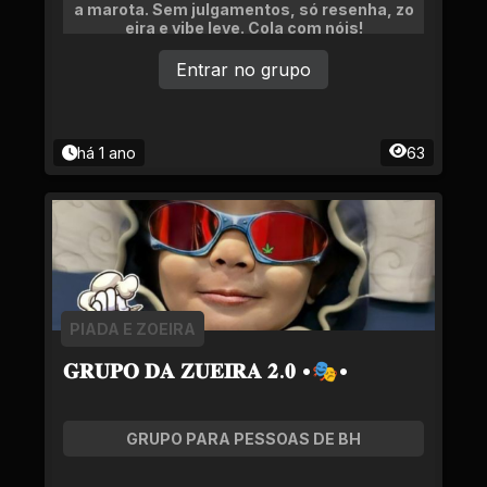
a marota. Sem julgamentos, só resenha, zo
eira e vibe leve. Cola com nóis!
Entrar no grupo
há 1 ano
63
PIADA E ZOEIRA
𝐆𝐑𝐔𝐏𝐎 𝐃𝐀 𝐙𝐔𝐄𝐈𝐑𝐀 𝟐.𝟎 •🎭•
GRUPO PARA PESSOAS DE BH