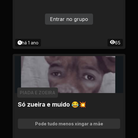
Entrar no grupo
há 1 ano
65
PIADA E ZOEIRA
Só zueira e muido 😂💥
Pode tudo menos xingar a mãe