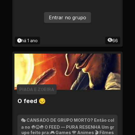
Entrar no grupo
há 1 ano
66
PIADA E ZOEIRA
O feed 😔
🎭 CANSADO DE GRUPO MORTO? Então col
a no 🤚😖🤚 O FEED — PURA RESENHA Um gr
upo feito pra:🎮 Games 🎌 Animes 🎬 Filmes