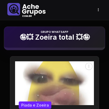
Grupo de Whatsapp
🤪💥 Zoeira total 💥🤪
Piada e Zoeira