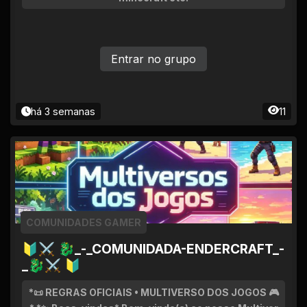
Entrar no grupo
há 3 semanas
11
COMUNIDADES GAMER
🔰⚔ 🐉_-_COMUNIDADA-ENDERCRAFT_-
_🐉⚔ 🔰
*📜 REGRAS OFICIAIS • MULTIVERSO DOS JOGOS 🎮