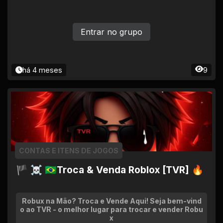
Entrar no grupo
há 4 meses
9
CONTAS E ITENS DE JOGOS
🏴 ☠ 🇧🇷Troca & Venda Roblox [TVR] 🔥
Robux na Mão? Troca e Vende Aqui! Seja bem-vind
o ao TVR - o melhor lugar para trocar e vender Robu
x