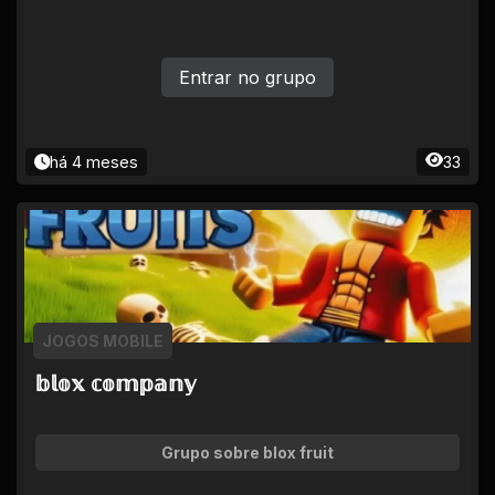
Entrar no grupo
há 4 meses
33
JOGOS MOBILE
𝕓𝕝𝕠𝕩 𝕔𝕠𝕞𝕡𝕒𝕟𝕪
Grupo sobre blox fruit