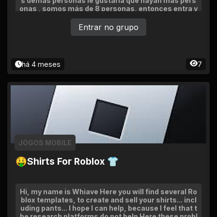
s demás personas le gustaría que hayan más pers
onas , somos más de 8 personas, entonces entra y
podremos
Entrar no grupo
há 4 meses
7
JOGOS MOBILE
🤑Shirts For Roblox 👕
Hi, my name is Whiave Here you will find several Ro
blox templates, to create and sell your shirts... incl
uding pants... I hope I can help, because I feel that t
he research platforms do not help Here these probl