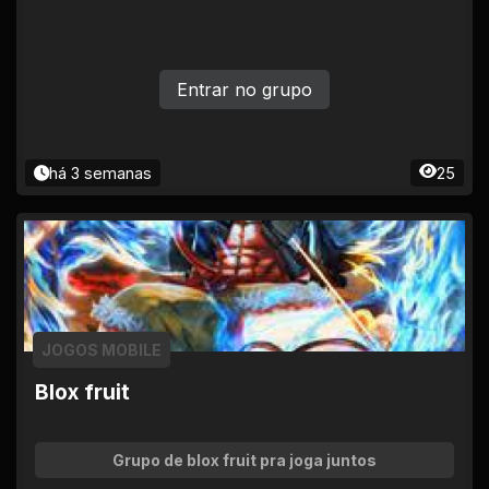
ertência | Infrações graves = ban permanente sem
aviso. Adm avalia cada caso. *💡 Lembrete final* O
Multiverso só é divertido se todo mundo fizer a part
e. Problema? Chama um adm no privado. *Bons jog
Entrar no grupo
os e aproveita a comunidade! 🕹️✨*
há 3 semanas
25
JOGOS MOBILE
Blox fruit
Grupo de blox fruit pra joga juntos