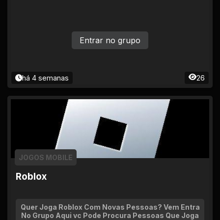
ertência | Infrações graves = ban permanente sem
aviso. Adm avalia cada caso. *💡 Lembrete final* O
Multiverso só é divertido se todo mundo fizer a part
e. Problema? Chama um adm no privado. *Bons jog
Entrar no grupo
os e aproveita a comunidade! 🕹️✨*
há 4 semanas
26
JOGOS MOBILE
Roblox
Quer Joga Roblox Com Novas Pessoas? Vem Entra
No Grupo Aqui vc Pode Procura Pessoas Que Joga