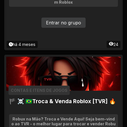
m Roblox
Entrar no grupo
há 4 meses
24
CONTAS E ITENS DE JOGOS
🏴 ☠ 🇧🇷Troca & Venda Roblox [TVR] 🔥
Robux na Mão? Troca e Vende Aqui! Seja bem-vind
o ao TVR - o melhor lugar para trocar e vender Robu