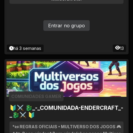
Entrar no grupo
há 3 semanas
13
COMUNIDADES GAMER
🔰⚔ 🐉_-_COMUNIDADA-ENDERCRAFT_-
_🐉⚔ 🔰
*📜 REGRAS OFICIAIS • MULTIVERSO DOS JOGOS 🎮