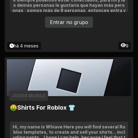
s demás personas le gustaría que hayan más pers
onas , somos más de 8 personas, entonces entra y
podremos
Entrar no grupo
há 4 meses
9
JOGOS MOBILE
🤑Shirts For Roblox 👕
Hi, my name is Whiave Here you will find several Ro
blox templates, to create and sell your shirts... incl
uding pants... I hope I can help, because I feel that t