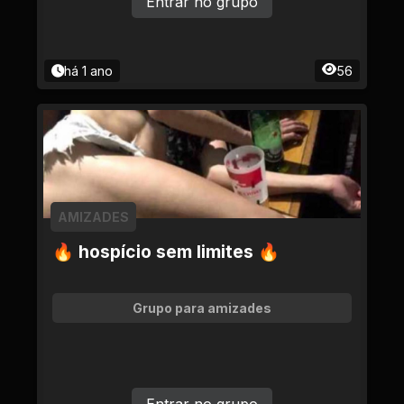
Entrar no grupo
há 1 ano
56
AMIZADES
🔥 hospício sem limites 🔥
Grupo para amizades