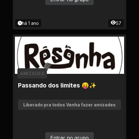
há 1 ano
57
AMIZADES
Passando dos limites 😝✨
Liberado pra todos Venha fazer amizades
Entrar no grupo