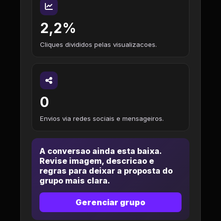
2,2%
Cliques divididos pelas visualizacoes.
0
Envios via redes sociais e mensageiros.
A conversao ainda esta baixa.
Revise imagem, descricao e
regras para deixar a proposta do
grupo mais clara.
Gerenciar grupo