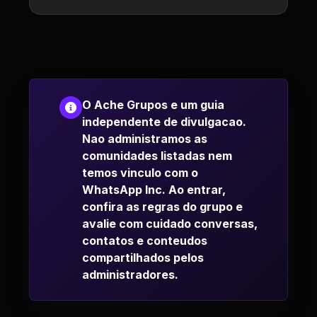
O Ache Grupos e um guia
independente de divulgacao.
Nao administramos as
comunidades listadas nem
temos vinculo com o
WhatsApp Inc. Ao entrar,
confira as regras do grupo e
avalie com cuidado conversas,
contatos e conteudos
compartilhados pelos
administradores.