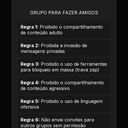
GRUPO PARA FAZER AMIGOS
Regra 1:
Proibido o compartilhamento
de conteúdo adulto
Regra 2:
Proibida a invasão de
mensagens privadas
Regra 3:
Proibido o uso de ferramentas
para bloqueio em massa (trava zap)
Regra 4:
Proibido o compartilhamento
de conteúdo agressivo
Regra 5:
Proibido o uso de linguagem
ofensiva
Regra 6:
Não envie convites para
outros grupos sem permissão