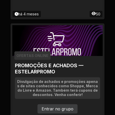
há 4 meses
50
OFERTAS ONLINE
PROMOÇÕES E ACHADOS —
ESTELARPROMO
Divulgação de achados e promoções apena
s de sites conhecidos como Shoppe, Merca
do Livre e Amazon. Também terá cupons de
descontos. Venha conferir!
Entrar no grupo