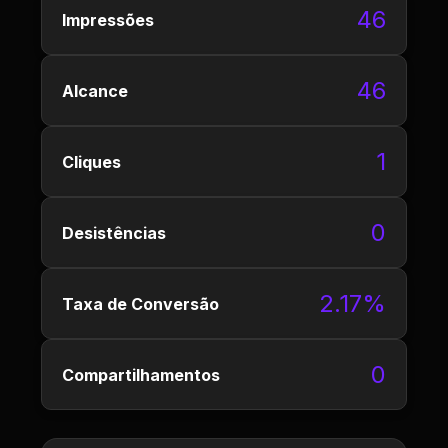
46
Impressões
46
Alcance
1
Cliques
0
Desistências
2.17%
Taxa de Conversão
0
Compartilhamentos