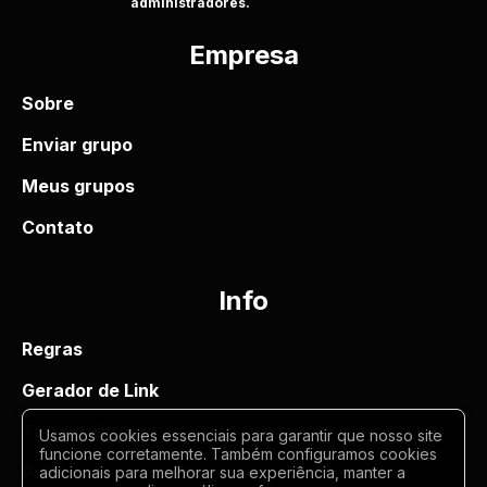
administradores.
Empresa
Sobre
Enviar grupo
Meus grupos
Contato
Info
Regras
Gerador de Link
Termos de uso
Usamos cookies essenciais para garantir que nosso site
funcione corretamente. Também configuramos cookies
Politica de privacidade
adicionais para melhorar sua experiência, manter a