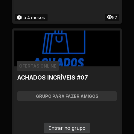
há 4 meses
52
OFERTAS ONLINE
ACHADOS INCRÍVEIS #07
GRUPO PARA FAZER AMIGOS
Entrar no grupo