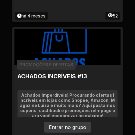
há 4 meses
52
PROMOÇÕES E OFERTAS
ACHADOS INCRÍVEIS #13
Achados Imperdíveis! Procurando ofertas i
ncríveis em lojas como Shopee, Amazon, M
agazine Luiza e muito mais? Aqui postamos
cupons, cashback e promoções relmpago p
ara você economizar ao máximo!
Entrar no grupo